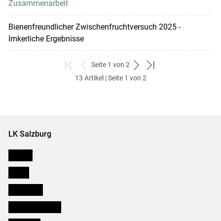
Zusammenarbeit
Bienenfreundlicher Zwischenfruchtversuch 2025 -
Imkerliche Ergebnisse
Seite 1 von 2
zum
zurück
weiter
zum
13 Artikel | Seite 1 von 2
ersten
zum
zum
letzten
Set
vorigen
nächsten
Set
Set
Set
LK Salzburg
Karriere
Presse
Downloads
Salzburger Bauer