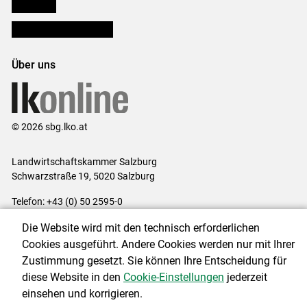
lk Planbau
Bezirksbauernkammern
Über uns
© 2026 sbg.lko.at
Landwirtschaftskammer Salzburg
Schwarzstraße 19, 5020 Salzburg
Telefon: +43 (0) 50 2595-0
E-Mail:
office@lk-salzburg.at
Die Website wird mit den technisch erforderlichen
Impressum
|
Kontakt
|
Datenschutzerklärung
|
Barrierefreiheit
|
Cookies ausgeführt. Andere Cookies werden nur mit Ihrer
Cookie-Einstellungen
Zustimmung gesetzt. Sie können Ihre Entscheidung für
diese Website in den
Cookie-Einstellungen
jederzeit
einsehen und korrigieren.