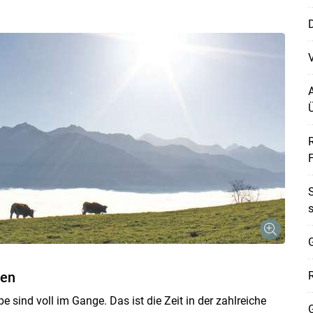
V
A
Ü
F
G
zen
e sind voll im Gange. Das ist die Zeit in der zahlreiche
G