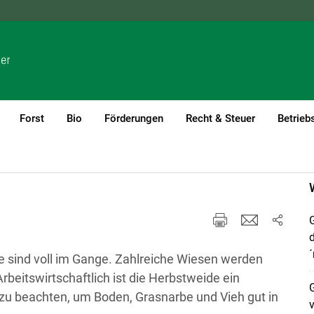
NÖ
OÖ
SBG
STMK
TIROL
VBG
WIEN
Forst
Bio
Förderungen
Recht & Steuer
Betrieb
d
´
ebe sind voll im Gange. Zahlreiche Wiesen werden
beitswirtschaftlich ist die Herbstweide ein
 zu beachten, um Boden, Grasnarbe und Vieh gut in
v