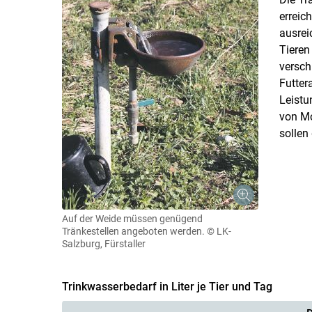
erreic
ausrei
Tieren
versch
Futter
Leistu
von Mo
sollen
Auf der Weide müssen genügend
Tränkestellen angeboten werden.
© LK-
Salzburg, Fürstaller
Trinkwasserbedarf in Liter je Tier und Tag