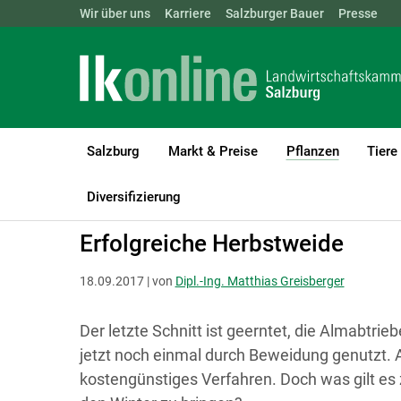
Landwirtschaftskammern:
Wir über uns
Karriere
Salzburger Bauer
ÖSTERREICH
BGLD
Presse
KTN
Salzburg
Markt & Preise
Pflanzen
Tiere
(current)1
LK Salzburg
Pflanzen
Grünland & Futterbau
Diversifizierung
Erfolgreiche Herbstweide
18.09.2017 | von
Dipl.-Ing. Matthias Greisberger
Der letzte Schnitt ist geerntet, die Almabtri
jetzt noch einmal durch Beweidung genutzt. Ar
kostengünstiges Verfahren. Doch was gilt es