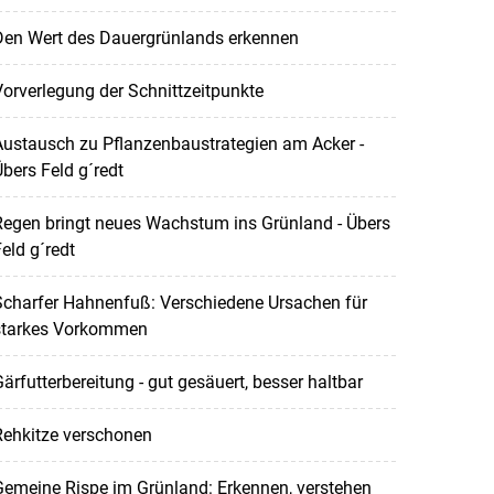
Den Wert des Dauergrünlands erkennen
orverlegung der Schnittzeitpunkte
ustausch zu Pflanzenbaustrategien am Acker -
bers Feld g´redt
Regen bringt neues Wachstum ins Grünland - Übers
eld g´redt
Scharfer Hahnenfuß: Verschiedene Ursachen für
starkes Vorkommen
ärfutterbereitung - gut gesäuert, besser haltbar
Rehkitze verschonen
emeine Rispe im Grünland: Erkennen, verstehen