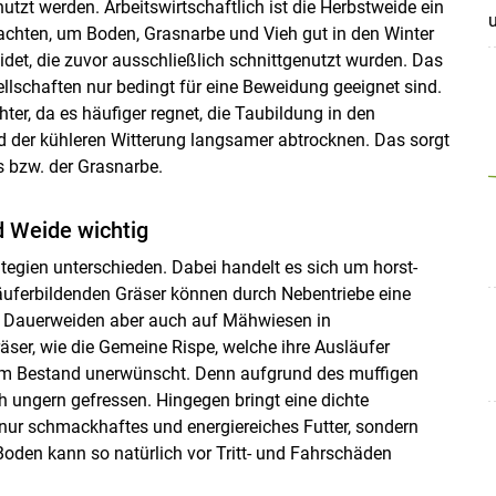
t werden. Arbeitswirtschaftlich ist die Herbstweide ein
achten, um Boden, Grasnarbe und Vieh gut in den Winter
det, die zuvor ausschließlich schnittgenutzt wurden. Das
lschaften nur bedingt für eine Beweidung geeignet sind.
ter, da es häufiger regnet, die Taubildung in den
 der kühleren Witterung langsamer abtrocknen. Das sorgt
s bzw. der Grasnarbe.
 Weide wichtig
tegien unterschieden. Dabei handelt es sich um horst-
äuferbildenden Gräser können durch Nebentriebe eine
Skip to main content
uf Dauerweiden aber auch auf Mähwiesen in
ser, wie die Gemeine Rispe, welche ihre Ausläufer
d im Bestand unerwünscht. Denn aufgrund des muffigen
 ungern gefressen. Hingegen bringt eine dichte
 nur schmackhaftes und energiereiches Futter, sondern
Boden kann so natürlich vor Tritt- und Fahrschäden