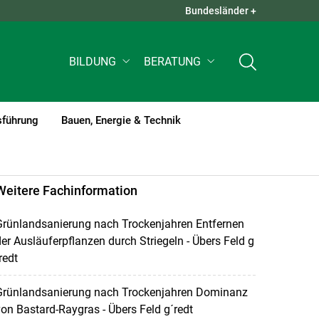
Bundesländer +
QUICK LINKS +
BILDUNG
BERATUNG
sführung
Bauen, Energie & Technik
Weitere Fachinformation
Grünlandsanierung nach Trockenjahren Entfernen
er Ausläuferpflanzen durch Striegeln - Übers Feld g
redt
Grünlandsanierung nach Trockenjahren Dominanz
on Bastard-Raygras - Übers Feld g´redt