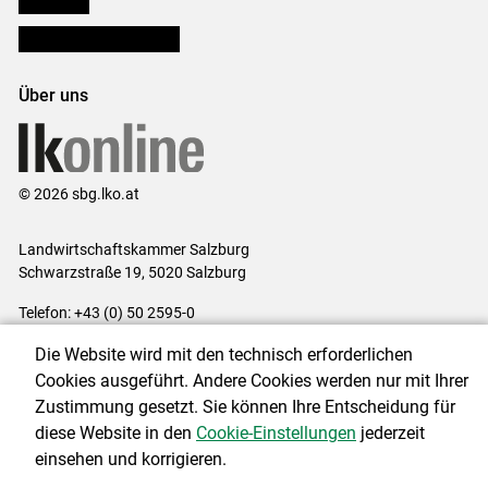
Bezirksbauernkammern
Über uns
© 2026 sbg.lko.at
Landwirtschaftskammer Salzburg
Schwarzstraße 19, 5020 Salzburg
Telefon: +43 (0) 50 2595-0
E-Mail:
office@lk-salzburg.at
Die Website wird mit den technisch erforderlichen
Impressum
|
Kontakt
|
Datenschutzerklärung
|
Barrierefreiheit
|
Cookies ausgeführt. Andere Cookies werden nur mit Ihrer
Cookie-Einstellungen
Zustimmung gesetzt. Sie können Ihre Entscheidung für
diese Website in den
Cookie-Einstellungen
jederzeit
einsehen und korrigieren.