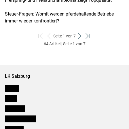
Freispring- und Freilaufchampionat zeigt Topqualität
Steuer-Fragen: Womit werden pferdehaltende Betriebe
immer wieder konfrontiert?
Seite 1 von 7
zum
zurück
weiter
zum
64 Artikel | Seite 1 von 7
ersten
zum
zum
letzten
Set
vorigen
nächsten
Set
Set
Set
LK Salzburg
Karriere
Presse
Downloads
Salzburger Bauer
lk Planbau