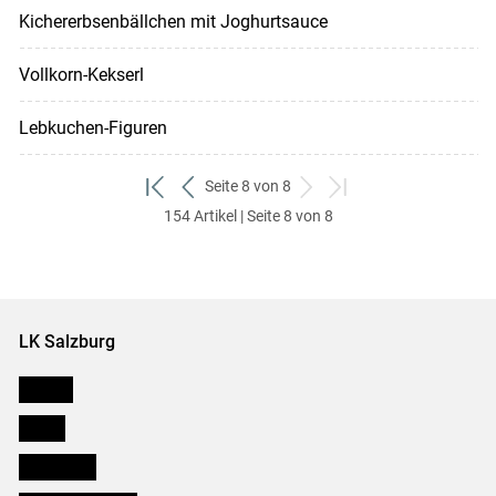
Kichererbsenbällchen mit Joghurtsauce
Vollkorn-Kekserl
Lebkuchen-Figuren
Seite 8 von 8
zum
zurück
weiter
zum
154 Artikel | Seite 8 von 8
ersten
zum
zum
letzten
Set
vorigen
nächsten
Set
Set
Set
LK Salzburg
Karriere
Presse
Downloads