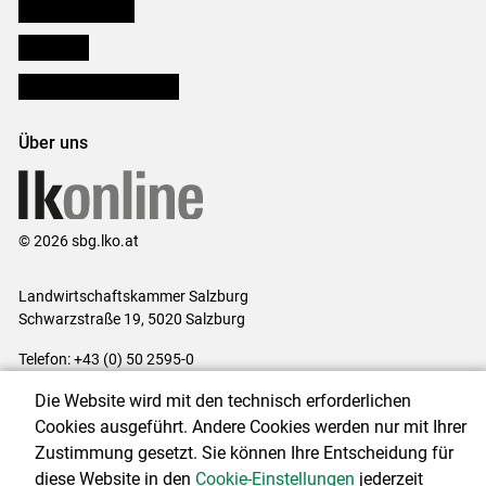
Salzburger Bauer
lk Planbau
Bezirksbauernkammern
Über uns
© 2026 sbg.lko.at
Landwirtschaftskammer Salzburg
Schwarzstraße 19, 5020 Salzburg
Telefon: +43 (0) 50 2595-0
E-Mail:
office@lk-salzburg.at
Die Website wird mit den technisch erforderlichen
Impressum
|
Kontakt
|
Datenschutzerklärung
|
Barrierefreiheit
|
Cookies ausgeführt. Andere Cookies werden nur mit Ihrer
Cookie-Einstellungen
Zustimmung gesetzt. Sie können Ihre Entscheidung für
diese Website in den
Cookie-Einstellungen
jederzeit