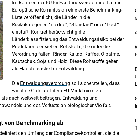
Im Rahmen der EU-Entwaldungsverordnung hat die
Europäische Kommission eine erste Benchmarking-
Ö
Liste veröffentlicht, die Länder in die
e
Risikokategorien “niedrig“, “Standard“ oder “hoch“
einstuft. Konkret berücksichtig die
A
Länderklassifizierung das Entwaldungsrisiko bei der
Produktion der sieben Rohstoffe, die unter die
W
Verordnung fallen: Rinder, Kakao, Kaffee, Ölpalme,
B
Kautschuk, Soja und Holz. Diese Rohstoffe gelten
Skip to main content
als Hauptursache für Entwaldung.
B
Die
Entwaldungsverordung
soll sicherstellen, dass
wichtige Güter auf dem EU-Markt nicht zur
als auch weltweit beitragen. Entwaldung und
G
awandels und des Verlusts an biologischer Vielfalt.
I
gt von Benchmarking ab
T
definiert den Umfang der Compliance-Kontrollen, die die