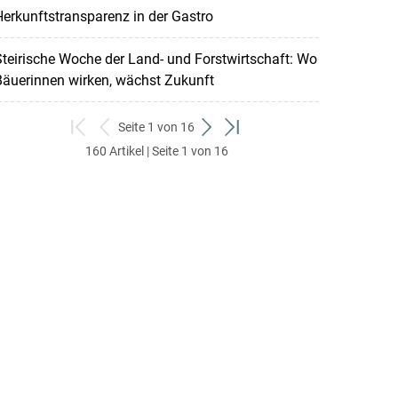
erkunftstransparenz in der Gastro
teirische Woche der Land- und Forstwirtschaft: Wo
Bäuerinnen wirken, wächst Zukunft
Seite 1 von 16
zum
zurück
weiter
zum
160 Artikel | Seite 1 von 16
ersten
zum
zum
letzten
Set
vorigen
nächsten
Set
Set
Set