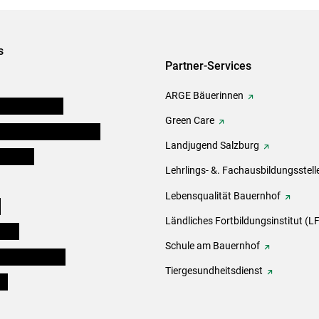
s
Partner-Services
ARGE Bäuerinnen
auernkammern
Green Care
erinnen und Mitarbeiter
Landjugend Salzburg
er Bauer
Lehrlings- &. Fachausbildungsstell
Lebensqualität Bauernhof
e
Ländliches Fortbildungsinstitut (LF
eigen
Schule am Bauernhof
ogisches Forum
Tiergesundheitsdienst
ds