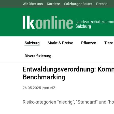
Landwirtschaftskammern:
Wir über uns
Karriere
Salzburger Bauer
ÖSTERREICH
BGLD
Presse
KTN
Salzburg
Markt & Preise
Pflanzen
Tiere
(current)1
LK Salzburg
Salzburg
Diversifizierung
Entwaldungsverordnung: Kommi
Benchmarking
26.05.2025 | von AIZ
Risikokategorien "niedrig", "Standard" und "ho