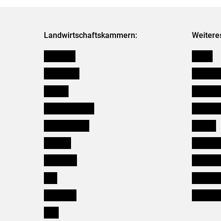
Landwirtschaftskammern:
Weitere
Österreich
Presse
Burgenland
Bezirksb
Kärnten
Mitarbeit
Niederösterreich
Salzburg
Oberösterreich
Karriere
Salzburg
Verbänd
Steiermark
Kleinanz
Tirol
Wildökol
Vorarlberg
Downloa
Wien