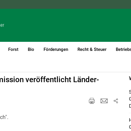
NÖ
OÖ
SBG
STMK
TIROL
VBG
WIEN
Forst
Bio
Förderungen
Recht & Steuer
Betrieb
ssion veröffentlicht Länder-
S
D
ch".
H