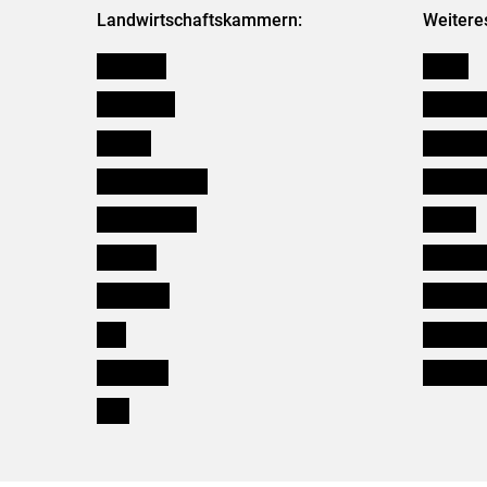
Landwirtschaftskammern:
Weitere
Österreich
Presse
Burgenland
Bezirksb
Kärnten
Mitarbeit
Niederösterreich
Salzburg
Oberösterreich
Karriere
Salzburg
Verbänd
Steiermark
Kleinanz
Tirol
Wildökol
Vorarlberg
Downloa
Wien