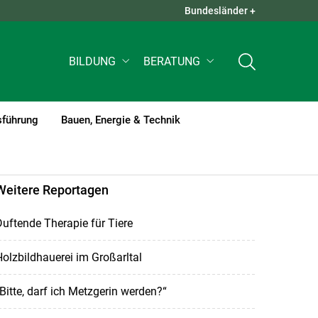
Bundesländer +
QUICK LINKS +
BILDUNG
BERATUNG
sführung
Bauen, Energie & Technik
Weitere Reportagen
uftende Therapie für Tiere
olzbildhauerei im Großarltal
Bitte, darf ich Metzgerin werden?“