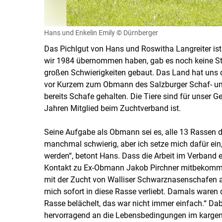
Hans und Enkelin Emily
© Dürnberger
Das Pichlgut von Hans und Roswitha Langreiter ist 
wir 1984 übernommen haben, gab es noch keine Str
großen Schwierigkeiten gebaut. Das Land hat uns d
vor Kurzem zum Obmann des Salzburger Schaf- un
bereits Schafe gehalten. Die Tiere sind für unser Ge
Jahren Mitglied beim Zuchtverband ist.
Seine Aufgabe als Obmann sei es, alle 13 Rassen de
manchmal schwierig, aber ich setze mich dafür ein, 
werden“, betont Hans. Dass die Arbeit im Verband e
Kontakt zu Ex-Obmann Jakob Pirchner mitbekommen
mit der Zucht von Walliser Schwarznasenschafen an
mich sofort in diese Rasse verliebt. Damals waren
Rasse belächelt, das war nicht immer einfach.“ Dab
hervorragend an die Lebensbedingungen im karge