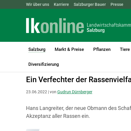
Landwirtschaftskammern:
Wir über uns
Karriere
Salzburger Bauer
ÖSTERREICH
BGLD
Presse
KTN
Salzburg
Markt & Preise
Pflanzen
Tiere
(current)1
LK Salzburg
Salzburg
Salzburger Bauer
Menschen am Land
Diversifizierung
Ein Verfechter der Rassenvielfa
23.06.2022 | von
Gudrun Dürnberger
Hans Langreiter, der neue Obmann des Schaf-
Akzeptanz aller Rassen ein.