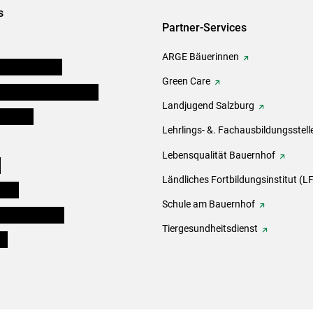
s
Partner-Services
ARGE Bäuerinnen
auernkammern
Green Care
erinnen und Mitarbeiter
Landjugend Salzburg
er Bauer
Lehrlings- &. Fachausbildungsstell
Lebensqualität Bauernhof
e
Ländliches Fortbildungsinstitut (LF
eigen
Schule am Bauernhof
ogisches Forum
Tiergesundheitsdienst
ds