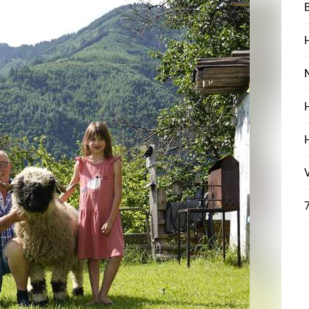
B
H
N
H
7
Skip to main content