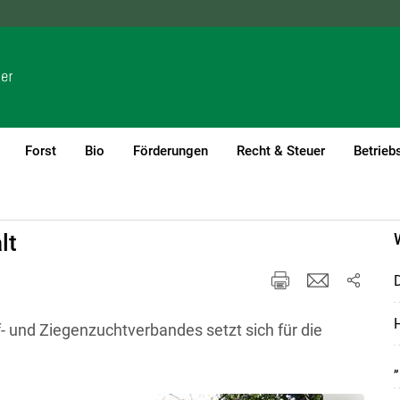
NÖ
OÖ
SBG
STMK
TIROL
VBG
WIEN
Forst
Bio
Förderungen
Recht & Steuer
Betrieb
lt
D
H
 und Ziegenzuchtverbandes setzt sich für die
„