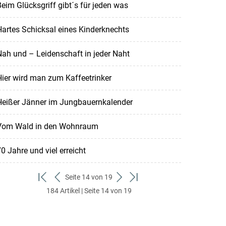
eim Glücksgriff gibt´s für jeden was
artes Schicksal eines Kinderknechts
ah und – Leidenschaft in jeder Naht
ier wird man zum Kaffeetrinker
Heißer Jänner im Jungbauernkalender
Vom Wald in den Wohnraum
0 Jahre und viel erreicht
Seite 14 von 19
zum
zurück
weiter
zum
184 Artikel | Seite 14 von 19
ersten
zum
zum
letzten
Set
vorigen
nächsten
Set
Set
Set