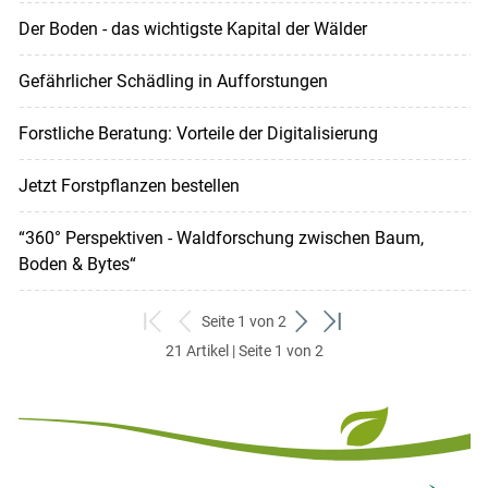
Der Boden - das wichtigste Kapital der Wälder
Gefährlicher Schädling in Aufforstungen
Forstliche Beratung: Vorteile der Digitalisierung
Jetzt Forstpflanzen bestellen
“360° Perspektiven - Waldforschung zwischen Baum,
Boden & Bytes“
Seite 1 von 2
zum
zurück
weiter
zum
21 Artikel | Seite 1 von 2
ersten
zum
zum
letzten
Set
vorigen
nächsten
Set
Set
Set