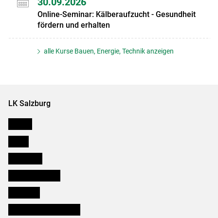
30.09.2026
Online-Seminar: Kälberaufzucht - Gesundheit
fördern und erhalten
alle Kurse Bauen, Energie, Technik anzeigen
LK Salzburg
Karriere
Presse
Downloads
Salzburger Bauer
lk Planbau
Bezirksbauernkammern