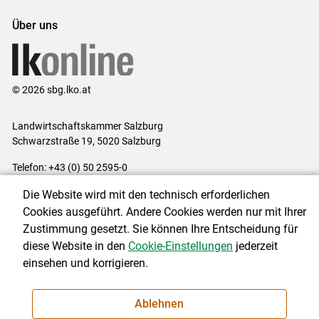
Über uns
© 2026 sbg.lko.at
Landwirtschaftskammer Salzburg
Schwarzstraße 19, 5020 Salzburg
Telefon: +43 (0) 50 2595-0
E-Mail:
office@lk-salzburg.at
Die Website wird mit den technisch erforderlichen
Impressum
|
Kontakt
|
Datenschutzerklärung
|
Barrierefreiheit
|
Cookies ausgeführt. Andere Cookies werden nur mit Ihrer
Cookie-Einstellungen
Zustimmung gesetzt. Sie können Ihre Entscheidung für
diese Website in den
Cookie-Einstellungen
jederzeit
einsehen und korrigieren.
NEWSLETTER
Ablehnen