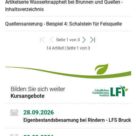
Artikelserie Wasserknappheit bei Brunnen und Quellen -
Inhaltsverzeichnis
Quellensanierung - Beispiel 4: Schalstein für Felsquelle
Seite 1 von 3
zum
zurück
weiter
zum
14 Artikel | Seite 1 von 3
ersten
zum
zum
letzten
Set
vorigen
nächsten
Set
Set
Set
Bilden Sie sich weiter
Kursangebote
28.09.2026
Eigenbestandsbesamung bei Rindern - LFS Bruck