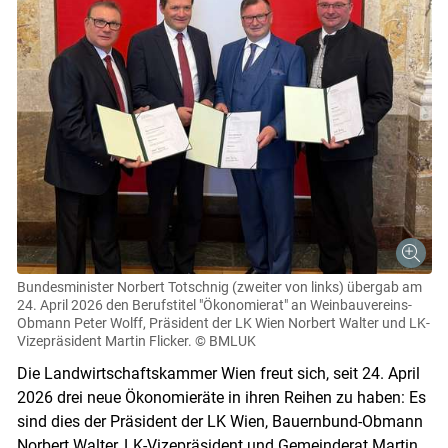
Bundesminister Norbert Totschnig (zweiter von links) übergab am
24. April 2026 den Berufstitel "Ökonomierat" an Weinbauvereins-
Obmann Peter Wolff, Präsident der LK Wien Norbert Walter und LK-
Vizepräsident Martin Flicker.
© BMLUK
Die Landwirtschaftskammer Wien freut sich, seit 24. April
2026 drei neue Ökonomieräte in ihren Reihen zu haben: Es
sind dies der Präsident der LK Wien, Bauernbund-Obmann
Norbert Walter, LK-Vizepräsident und Gemeinderat Martin