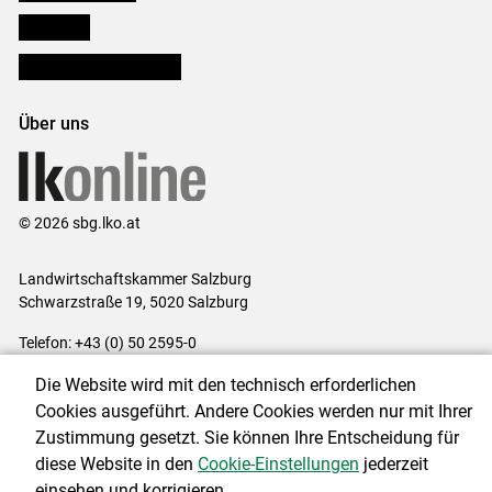
lk Planbau
Bezirksbauernkammern
Über uns
© 2026 sbg.lko.at
Landwirtschaftskammer Salzburg
Schwarzstraße 19, 5020 Salzburg
Telefon: +43 (0) 50 2595-0
E-Mail:
office@lk-salzburg.at
Die Website wird mit den technisch erforderlichen
Impressum
|
Kontakt
|
Datenschutzerklärung
|
Barrierefreiheit
|
Cookies ausgeführt. Andere Cookies werden nur mit Ihrer
Cookie-Einstellungen
Zustimmung gesetzt. Sie können Ihre Entscheidung für
diese Website in den
Cookie-Einstellungen
jederzeit
einsehen und korrigieren.