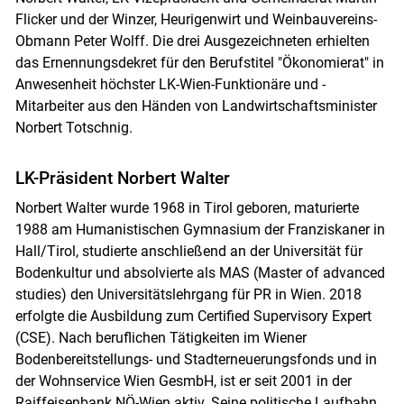
Flicker und der Winzer, Heurigenwirt und Weinbauvereins-
Obmann Peter Wolff. Die drei Ausgezeichneten erhielten
das Ernennungsdekret für den Berufstitel "Ökonomierat" in
Anwesenheit höchster LK-Wien-Funktionäre und -
Mitarbeiter aus den Händen von Landwirtschaftsminister
Norbert Totschnig.
LK-Präsident Norbert Walter
Norbert Walter wurde 1968 in Tirol geboren, maturierte
1988 am Humanistischen Gymnasium der Franziskaner in
Hall/Tirol, studierte anschließend an der Universität für
Bodenkultur und absolvierte als MAS (Master of advanced
Skip to main content
studies) den Universitätslehrgang für PR in Wien. 2018
erfolgte die Ausbildung zum Certified Supervisory Expert
(CSE). Nach beruflichen Tätigkeiten im Wiener
Bodenbereitstellungs- und Stadterneuerungsfonds und in
der Wohnservice Wien GesmbH, ist er seit 2001 in der
Raiffeisenbank NÖ-Wien aktiv. Seine politische Laufbahn