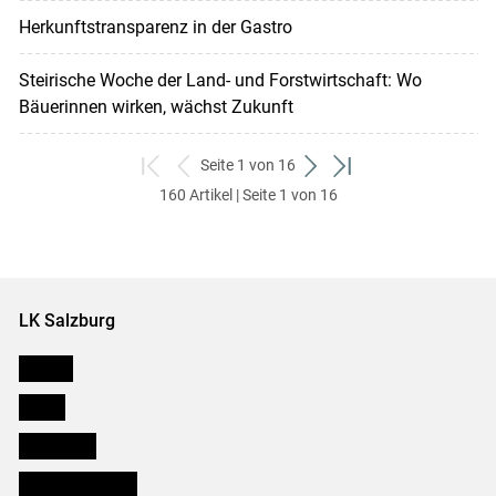
Herkunftstransparenz in der Gastro
Steirische Woche der Land- und Forstwirtschaft: Wo
Bäuerinnen wirken, wächst Zukunft
Seite 1 von 16
zum
zurück
weiter
zum
160 Artikel | Seite 1 von 16
ersten
zum
zum
letzten
Set
vorigen
nächsten
Set
Set
Set
LK Salzburg
Karriere
Presse
Downloads
Salzburger Bauer