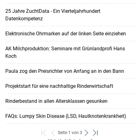
25 Jahre ZuchtData - Ein Vierteljahrhundert
Datenkompetenz
Elektronische Ohrmarken auf der linken Seite einziehen
AK Milchproduktion: Seminare mit Grünlandprofi Hans
Koch
Paula zog den Preisrichter von Anfang an in den Bann
Projektstart für eine nachhaltige Rinderwirtschaft
Rinderbestand in allen Altersklassen gesunken
FAQs: Lumpy Skin Disease (LSD, Hautknotenkrankheit)
Seite 1 von 3
zum
zurück
weiter
zum