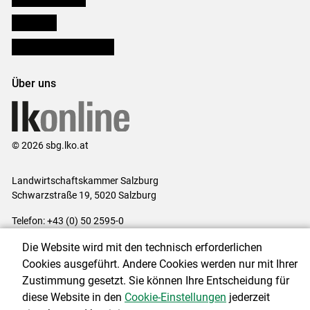
lk Planbau
Bezirksbauernkammern
Über uns
© 2026 sbg.lko.at
Landwirtschaftskammer Salzburg
Schwarzstraße 19, 5020 Salzburg
Telefon: +43 (0) 50 2595-0
E-Mail:
office@lk-salzburg.at
Die Website wird mit den technisch erforderlichen
Impressum
|
Kontakt
|
Datenschutzerklärung
|
Barrierefreiheit
|
Cookies ausgeführt. Andere Cookies werden nur mit Ihrer
Cookie-Einstellungen
Zustimmung gesetzt. Sie können Ihre Entscheidung für
diese Website in den
Cookie-Einstellungen
jederzeit