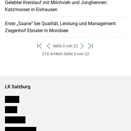
Gelebter Kreislauf mit Milchvieh und Junghennen:
Katzmooser in Eixhausen
Erste „Saane“ bei Qualität, Leistung und Management:
Ziegenhof Ebnater in Mondsee
Seite 3 von 22
zum
zurück
weiter
zum
216 Artikel | Seite 3 von 22
ersten
zum
zum
letzten
Set
vorigen
nächsten
Set
Set
Set
LK Salzburg
Karriere
Presse
Downloads
Salzburger Bauer