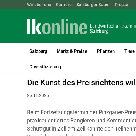
Landwirtschaftskammern:
Wir über uns
Karriere
Salzburger Bauer
ÖSTERREICH
BGLD
Presse
KTN
Salzburg
Markt & Preise
Pflanzen
Tiere
(current)1
LK Salzburg
Salzburg
Aktuelles
Diversifizierung
Die Kunst des Preisrichtens wil
26.11.2025
Beim Fortsetzungstermin der Pinzgauer-Preis
praxisorientiertes Rangieren und Kommenti
Schüttgut in Zell am Zell konnte den Teilnehme