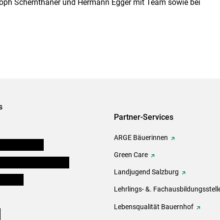
stoph Schernthaner und Hermann Egger mit Team sowie bei
s
Partner-Services
ARGE Bäuerinnen
auernkammern
Green Care
erinnen und Mitarbeiter
Landjugend Salzburg
er Bauer
Lehrlings- &. Fachausbildungsstell
Lebensqualität Bauernhof
e