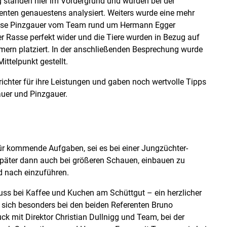
g standen hier im Vordergrund und wurden bei der
nten genauestens analysiert. Weiters wurde eine mehr
Rasse Pinzgauer vom Team rund um Hermann Egger
er Rasse perfekt wider und die Tiere wurden in Bezug auf
hmern platziert. In der anschließenden Besprechung wurde
ttelpunkt gestellt.
ichter für ihre Leistungen und gaben noch wertvolle Tipps
auer und Pinzgauer.
für kommende Aufgaben, sei es bei einer Jungzüchter-
später dann auch bei größeren Schauen, einbauen zu
nd nach einzuführen.
luss bei Kaffee und Kuchen am Schüttgut – ein herzlicher
 sich besonders bei den beiden Referenten Bruno
k mit Direktor Christian Dullnigg und Team, bei der