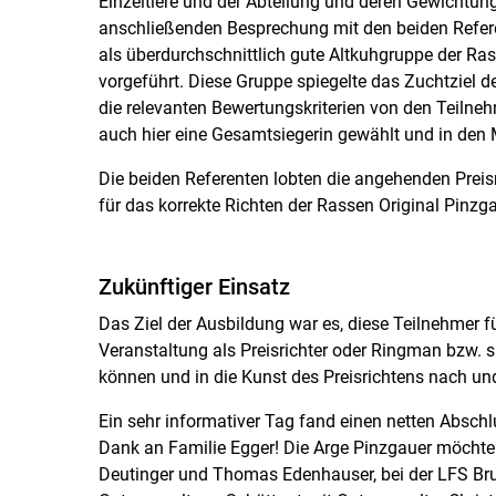
Einzeltiere und der Abteilung und deren Gewichtun
anschließenden Besprechung mit den beiden Refere
als überdurchschnittlich gute Altkuhgruppe der 
vorgeführt. Diese Gruppe spiegelte das Zuchtziel d
die relevanten Bewertungskriterien von den Teilne
auch hier eine Gesamtsiegerin gewählt und in den Mi
Die beiden Referenten lobten die angehenden Preisr
für das korrekte Richten der Rassen Original Pinzg
Zukünftiger Einsatz
Das Ziel der Ausbildung war es, diese Teilnehmer 
Veranstaltung als Preisrichter oder Ringman bzw. 
können und in die Kunst des Preisrichtens nach u
Ein sehr informativer Tag fand einen netten Absch
Dank an Familie Egger! Die Arge Pinzgauer möchte
Deutinger und Thomas Edenhauser, bei der LFS Bruc