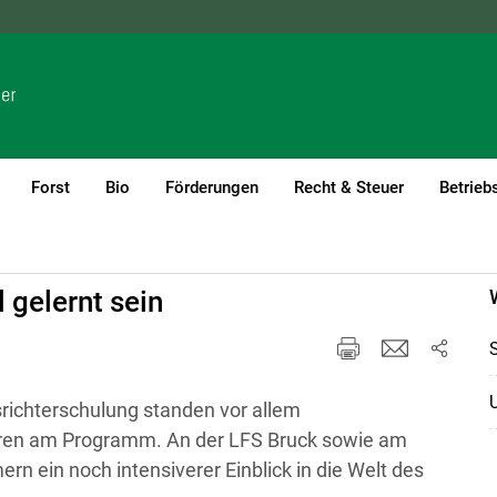
NÖ
OÖ
SBG
STMK
TIROL
VBG
WIEN
Forst
Bio
Förderungen
Recht & Steuer
Betrieb
l gelernt sein
S
U
richterschulung standen vor allem
eren am Programm. An der LFS Bruck sowie am
rn ein noch intensiverer Einblick in die Welt des