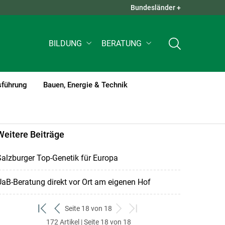
Bundesländer +
QUICK LINKS +
BILDUNG
BERATUNG
sführung
Bauen, Energie & Technik
Weitere Beiträge
alzburger Top-Genetik für Europa
aB-Beratung direkt vor Ort am eigenen Hof
Seite 18 von 18
zum
zurück
weiter
zum
172 Artikel | Seite 18 von 18