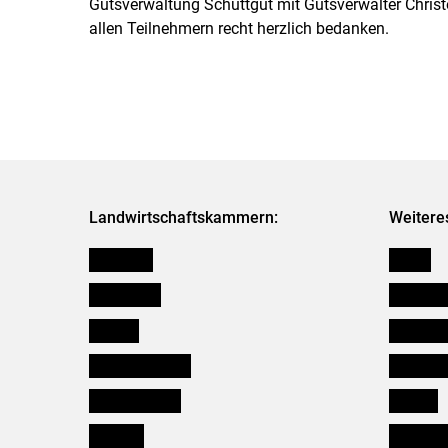
Gutsverwaltung Schüttgut mit Gutsverwalter Chri
allen Teilnehmern recht herzlich bedanken.
Landwirtschaftskammern:
Weitere
Österreich
Presse
Burgenland
Bezirksb
Kärnten
Mitarbeit
Niederösterreich
Salzburg
Oberösterreich
Karriere
Salzburg
Verbänd