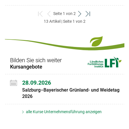
Seite 1 von 2
zum
zurück
weiter
zum
13 Artikel | Seite 1 von 2
ersten
zum
zum
letzten
Set
vorigen
nächsten
Set
Set
Set
Bilden Sie sich weiter
Kursangebote
28.09.2026
Salzburg–Bayerischer Grünland- und Weidetag
2026
alle Kurse Unternehmensführung anzeigen