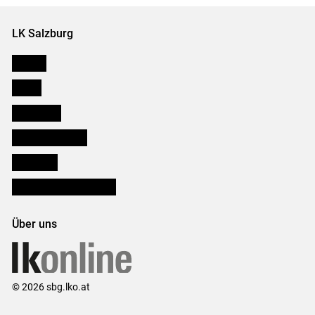
LK Salzburg
Karriere
Presse
Downloads
Salzburger Bauer
lk Planbau
Bezirksbauernkammern
Über uns
© 2026 sbg.lko.at