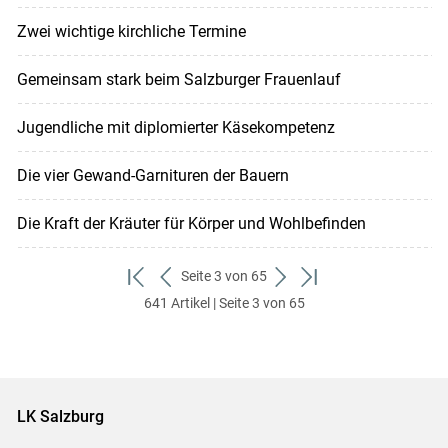
Zwei wichtige kirchliche Termine
Gemeinsam stark beim Salzburger Frauenlauf
Jugendliche mit diplomierter Käsekompetenz
Die vier Gewand-Garnituren der Bauern
Die Kraft der Kräuter für Körper und Wohlbefinden
Seite 3 von 65
zum
zurück
weiter
zum
641 Artikel | Seite 3 von 65
ersten
zum
zum
letzten
Set
vorigen
nächsten
Set
Set
Set
LK Salzburg