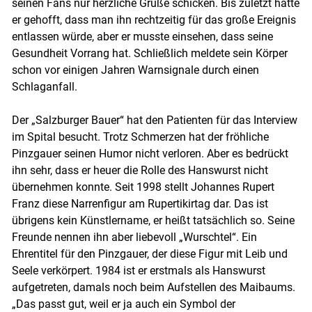
seinen Fans nur herzliche Grüße schicken. Bis zuletzt hatte
er gehofft, dass man ihn rechtzeitig für das große Ereignis
entlassen würde, aber er musste einsehen, dass seine
Gesundheit Vorrang hat. Schließlich meldete sein Körper
schon vor einigen Jahren Warnsignale durch einen
Schlaganfall.
Skip to main content
Der „Salzburger Bauer“ hat den Patienten für das Interview
im Spital besucht. Trotz Schmerzen hat der fröhliche
Pinzgauer seinen Humor nicht verloren. Aber es bedrückt
ihn sehr, dass er heuer die Rolle des Hanswurst nicht
übernehmen konnte. Seit 1998 stellt Johannes Rupert
Franz diese Narrenfigur am Rupertikirtag dar. Das ist
übrigens kein Künstlername, er heißt tatsächlich so. Seine
Freunde nennen ihn aber liebevoll „Wurschtel“. Ein
Ehrentitel für den Pinzgauer, der diese Figur mit Leib und
Seele verkörpert. 1984 ist er erstmals als Hanswurst
aufgetreten, damals noch beim Aufstellen des Maibaums.
„Das passt gut, weil er ja auch ein Symbol der