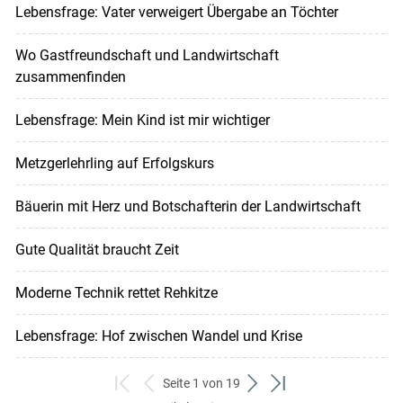
Lebensfrage: Vater verweigert Übergabe an Töchter
Wo Gastfreundschaft und Landwirtschaft
zusammenfinden
Lebensfrage: Mein Kind ist mir wichtiger
Metzgerlehrling auf Erfolgskurs
Bäuerin mit Herz und Botschafterin der Landwirtschaft
Gute Qualität braucht Zeit
Moderne Technik rettet Rehkitze
Lebensfrage: Hof zwischen Wandel und Krise
Seite 1 von 19
zum
zurück
weiter
zum