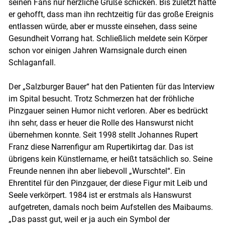
seinen Fans nur herzliche Grüße schicken. Bis zuletzt hatte
er gehofft, dass man ihn rechtzeitig für das große Ereignis
entlassen würde, aber er musste einsehen, dass seine
Gesundheit Vorrang hat. Schließlich meldete sein Körper
schon vor einigen Jahren Warnsignale durch einen
Schlaganfall.
Skip to main content
Der „Salzburger Bauer“ hat den Patienten für das Interview
im Spital besucht. Trotz Schmerzen hat der fröhliche
Pinzgauer seinen Humor nicht verloren. Aber es bedrückt
ihn sehr, dass er heuer die Rolle des Hanswurst nicht
übernehmen konnte. Seit 1998 stellt Johannes Rupert
Franz diese Narrenfigur am Rupertikirtag dar. Das ist
übrigens kein Künstlername, er heißt tatsächlich so. Seine
Freunde nennen ihn aber liebevoll „Wurschtel“. Ein
Ehrentitel für den Pinzgauer, der diese Figur mit Leib und
Seele verkörpert. 1984 ist er erstmals als Hanswurst
aufgetreten, damals noch beim Aufstellen des Maibaums.
„Das passt gut, weil er ja auch ein Symbol der