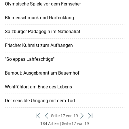
Olympische Spiele vor dem Fernseher
Blumenschmuck und Harfenklang
Salzburger Pädagogin im Nationalrat
Frischer Kuhmist zum Aufhängen
"So eppas Lahfeschtigs"
Burnout: Ausgebrannt am Bauernhof
Wohlfühlort am Ende des Lebens
Der sensible Umgang mit dem Tod
Seite 17 von 19
zum
zurück
weiter
zum
184 Artikel | Seite 17 von 19
ersten
zum
zum
letzten