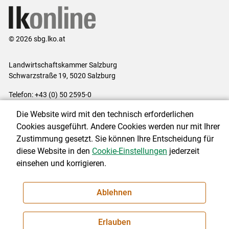
© 2026 sbg.lko.at
Landwirtschaftskammer Salzburg
Schwarzstraße 19, 5020 Salzburg
Telefon: +43 (0) 50 2595-0
E-Mail:
office@lk-salzburg.at
Die Website wird mit den technisch erforderlichen
Impressum
|
Kontakt
|
Datenschutzerklärung
|
Barrierefreiheit
|
Cookies ausgeführt. Andere Cookies werden nur mit Ihrer
Cookie-Einstellungen
Zustimmung gesetzt. Sie können Ihre Entscheidung für
diese Website in den
Cookie-Einstellungen
jederzeit
einsehen und korrigieren.
NEWSLETTER
Ablehnen
Erlauben