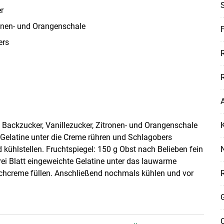
S
r
onen- und Orangenschale
F
ers
Skip to main content
R
, Backzucker, Vanillezucker, Zitronen- und Orangenschale
e Gelatine unter die Creme rühren und Schlagobers
kühlstellen. Fruchtspiegel: 150 g Obst nach Belieben fein
rei Blatt eingeweichte Gelatine unter das lauwarme
ilchcreme füllen. Anschließend nochmals kühlen und vor