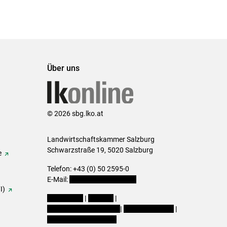
Set
vorigen
nächsten
Set
Set
Set
Über uns
© 2026 sbg.lko.at
Landwirtschaftskammer Salzburg
Schwarzstraße 19, 5020 Salzburg
e
Telefon: +43 (0) 50 2595-0
E-Mail:
office@lk-salzburg.at
I)
Impressum
|
Kontakt
|
Datenschutzerklärung
|
Barrierefreiheit
|
Cookie-Einstellungen