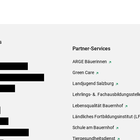
s
Partner-Services
ARGE Bäuerinnen
auernkammern
Green Care
erinnen und Mitarbeiter
Landjugend Salzburg
er Bauer
Lehrlings- &. Fachausbildungsstell
Lebensqualität Bauernhof
e
Ländliches Fortbildungsinstitut (LF
eigen
Schule am Bauernhof
ogisches Forum
Tiergesundheitsdienst