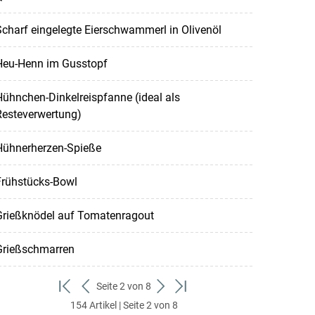
charf eingelegte Eierschwammerl in Olivenöl
Heu-Henn im Gusstopf
ühnchen-Dinkelreispfanne (ideal als
Resteverwertung)
Hühnerherzen-Spieße
Frühstücks-Bowl
Grießknödel auf Tomatenragout
Grießschmarren
Seite 2 von 8
zum
zurück
weiter
zum
154 Artikel | Seite 2 von 8
ersten
zum
zum
letzten