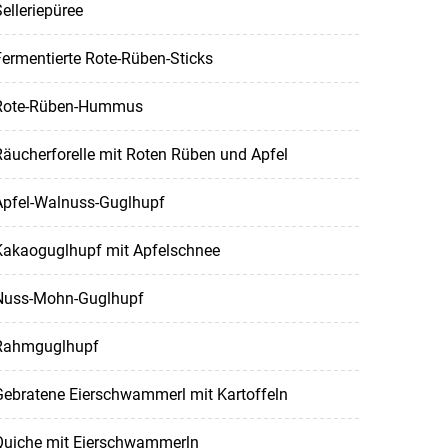
elleriepüree
ermentierte Rote-Rüben-Sticks
Rote-Rüben-Hummus
äucherforelle mit Roten Rüben und Apfel
Apfel-Walnuss-Guglhupf
Kakaoguglhupf mit Apfelschnee
Nuss-Mohn-Guglhupf
Rahmguglhupf
Gebratene Eierschwammerl mit Kartoffeln
Quiche mit Eierschwammerln