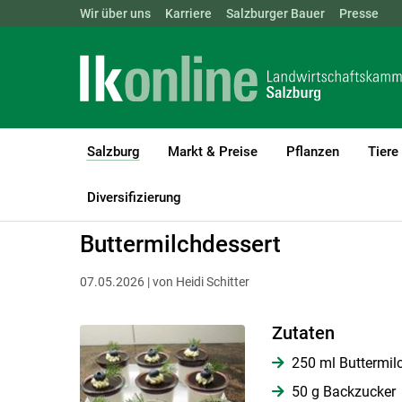
Landwirtschaftskammern:
Wir über uns
Karriere
Salzburger Bauer
ÖSTERREICH
BGLD
Presse
KTN
Salzburg
Markt & Preise
Pflanzen
Tiere
(current)1
LK Salzburg
Salzburg
Salzburger Bauer
Rezepte
Diversifizierung
Buttermilchdessert
07.05.2026 | von Heidi Schitter
Zutaten
250 ml Buttermil
50 g Backzucker