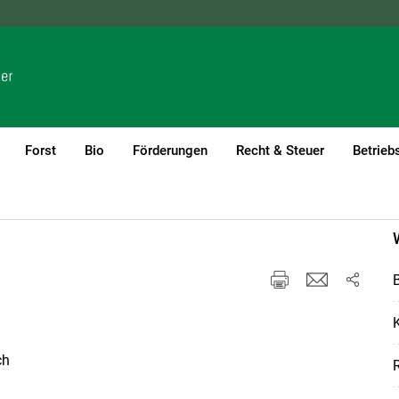
NÖ
OÖ
SBG
STMK
TIROL
VBG
WIEN
Forst
Bio
Förderungen
Recht & Steuer
Betrieb
ch