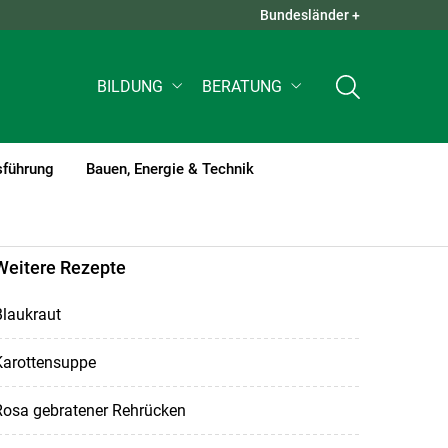
Bundesländer +
QUICK LINKS +
BILDUNG
BERATUNG
sführung
Bauen, Energie & Technik
Weitere Rezepte
Blaukraut
Karottensuppe
Rosa gebratener Rehrücken