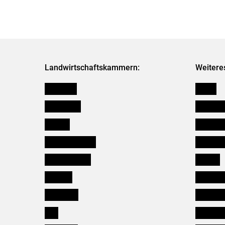
Landwirtschaftskammern:
Weitere
Österreich
Presse
Burgenland
Bezirksb
Kärnten
Mitarbeit
Niederösterreich
Salzburg
Oberösterreich
Karriere
Salzburg
Verbänd
Steiermark
Kleinanz
Tirol
Wildökol