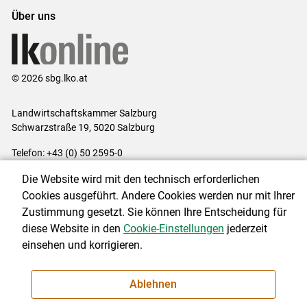
Über uns
© 2026 sbg.lko.at
Landwirtschaftskammer Salzburg
Schwarzstraße 19, 5020 Salzburg
Telefon: +43 (0) 50 2595-0
E-Mail:
office@lk-salzburg.at
Die Website wird mit den technisch erforderlichen
Impressum
|
Kontakt
|
Datenschutzerklärung
|
Barrierefreiheit
|
Cookies ausgeführt. Andere Cookies werden nur mit Ihrer
Cookie-Einstellungen
Zustimmung gesetzt. Sie können Ihre Entscheidung für
diese Website in den
Cookie-Einstellungen
jederzeit
einsehen und korrigieren.
NEWSLETTER
Ablehnen