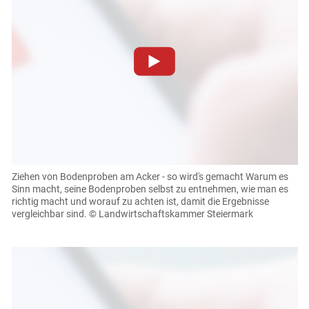
Zum Abspielen von YouTube-Videos auf dieser Website
müssen Cookies gesetzt werden
.
Für weitere Informationen lesen Sie bitte unsere
Datenschutzerklärung
.Sie können Ihre Entscheidung für
diese Website in den Cookie-Einstellungen jederzeit
einsehen und korrigieren
Ziehen von Bodenproben am Acker - so wird's gemacht
Warum es
Sinn macht, seine Bodenproben selbst zu entnehmen, wie man es
Cookies Einstellungen
richtig macht und worauf zu achten ist, damit die Ergebnisse
vergleichbar sind.
© Landwirtschaftskammer Steiermark
Akzeptieren
Skip to main content