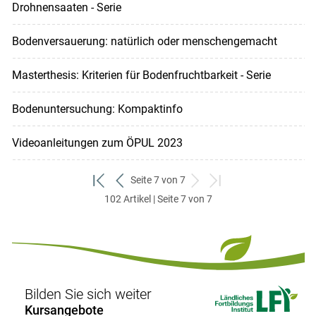
Drohnensaaten - Serie
Bodenversauerung: natürlich oder menschengemacht
Masterthesis: Kriterien für Bodenfruchtbarkeit - Serie
Bodenuntersuchung: Kompaktinfo
Videoanleitungen zum ÖPUL 2023
Seite 7 von 7
zum
zurück
weiter
zum
102 Artikel | Seite 7 von 7
ersten
zum
zum
letzten
Set
vorigen
nächsten
Set
Set
Set
Bilden Sie sich weiter
Kursangebote