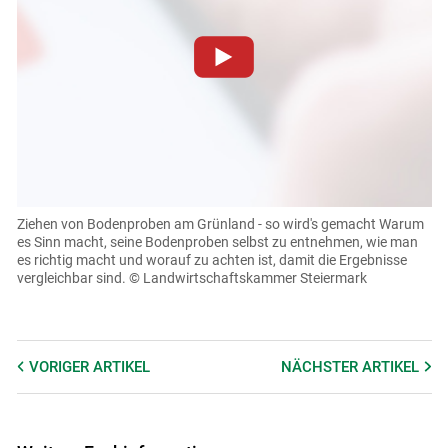
Zum Abspielen von YouTube-Videos auf dieser Website
müssen Cookies gesetzt werden
.
Für weitere Informationen lesen Sie bitte unsere
Datenschutzerklärung
.Sie können Ihre Entscheidung für
diese Website in den Cookie-Einstellungen jederzeit
einsehen und korrigieren
Ziehen von Bodenproben am Grünland - so wird's gemacht
Warum
es Sinn macht, seine Bodenproben selbst zu entnehmen, wie man
Cookies Einstellungen
es richtig macht und worauf zu achten ist, damit die Ergebnisse
vergleichbar sind.
© Landwirtschaftskammer Steiermark
Akzeptieren
VORIGER
ARTIKEL
NÄCHSTER
ARTIKEL