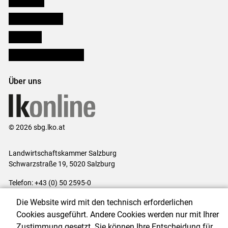
Downloads
Salzburger Bauer
lk Planbau
Bezirksbauernkammern
Über uns
© 2026 sbg.lko.at
Landwirtschaftskammer Salzburg
Schwarzstraße 19, 5020 Salzburg
Telefon: +43 (0) 50 2595-0
E-Mail:
office@lk-salzburg.at
Die Website wird mit den technisch erforderlichen
Impressum
|
Kontakt
|
Datenschutzerklärung
|
Barrierefreiheit
|
Cookies ausgeführt. Andere Cookies werden nur mit Ihrer
Cookie-Einstellungen
Zustimmung gesetzt. Sie können Ihre Entscheidung für