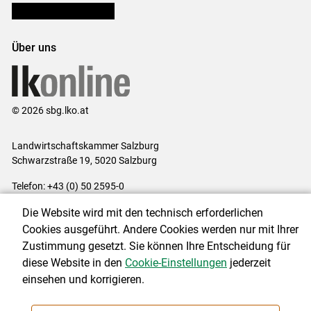
Bezirksbauernkammern
Über uns
© 2026 sbg.lko.at
Landwirtschaftskammer Salzburg
Schwarzstraße 19, 5020 Salzburg
Telefon: +43 (0) 50 2595-0
E-Mail:
office@lk-salzburg.at
Die Website wird mit den technisch erforderlichen
Impressum
|
Kontakt
|
Datenschutzerklärung
|
Barrierefreiheit
|
Cookies ausgeführt. Andere Cookies werden nur mit Ihrer
Cookie-Einstellungen
Zustimmung gesetzt. Sie können Ihre Entscheidung für
diese Website in den
Cookie-Einstellungen
jederzeit
einsehen und korrigieren.
NEWSLETTER