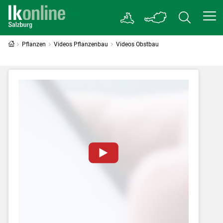
Pflanzen
Videos Pflanzenbau
Videos Obstbau
Zum Abspielen von YouTube-Videos auf
dieser Website müssen Cookies gesetzt
werden
.
Für weitere Informationen lesen Sie bitte
unsere
Datenschutzerklärung
.Sie können Ihre
Entscheidung für diese Website in den Cookie-