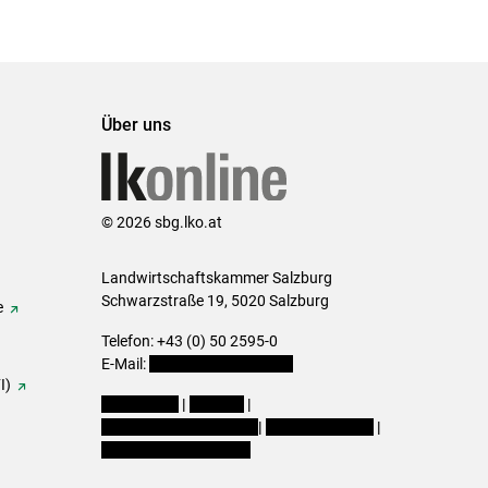
Über uns
© 2026 sbg.lko.at
Landwirtschaftskammer Salzburg
Schwarzstraße 19, 5020 Salzburg
e
Telefon: +43 (0) 50 2595-0
E-Mail:
office@lk-salzburg.at
I)
Impressum
|
Kontakt
|
Datenschutzerklärung
|
Barrierefreiheit
|
Cookie-Einstellungen