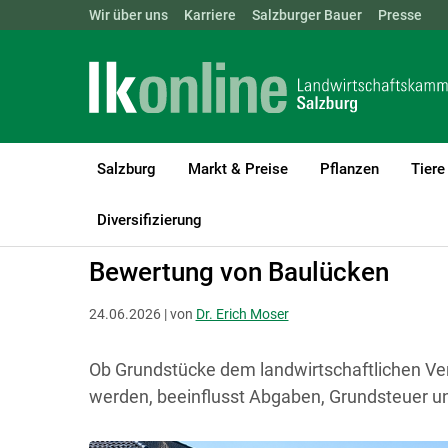
Landwirtschaftskammern:
Wir über uns
Karriere
Salzburger Bauer
ÖSTERREICH
BGLD
Presse
KTN
Salzburg
Markt & Preise
Pflanzen
Tiere
LK Salzburg
Recht & Steuer
Grundeigentum
Allgemeines
Diversifizierung
Bewertung von Baulücken
24.06.2026 | von
Dr. Erich Moser
Ob Grundstücke dem landwirtschaftlichen 
werden, beeinflusst Abgaben, Grundsteuer un