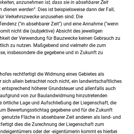
eiten, anzunehmen ist, dass sie in absehbarer Zeit
en dienen werden“
. Dies ist beispielsweise dann der Fall,
 für Verkehrszwecke anzusehen sind. Die
Tendenz ("in absehbarer Zeit") und eine Annahme ("wenn
mit nicht die (subjektive) Absicht des jeweiligen
chkeit der Verwendung für Bauzwecke keinen Gebrauch zu
tlich zu nutzen. Maßgebend sind vielmehr die zum
sse, insbesondere die gegebene und in Zukunft zu
ofes rechtfertigt die Widmung eines Gebietes als
ch allein betrachtet noch nicht, ein landwirtschaftliches
entsprechend höherer Grundsteuer und allenfalls auch
 aufgrund von zur Baulandwidmung hinzutretenden
e örtliche Lage und Aufschließung der Liegenschaft, die
zum Bewertungsstichtag gegebene und für die Zukunft
h genutzte Fläche in absehbarer Zeit anderen als land- und
tfertigt dies die Zurechnung der Liegenschaft zum
undeigentümers oder der -eigentümerin kommt es hierbei