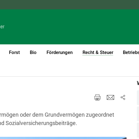
NÖ
OÖ
SBG
STMK
TIROL
VBG
WIEN
Forst
Bio
Förderungen
Recht & Steuer
Betrieb
(current)1
Vermögen oder dem Grundvermögen zugeordnet
d Sozialversicherungsbeiträge.