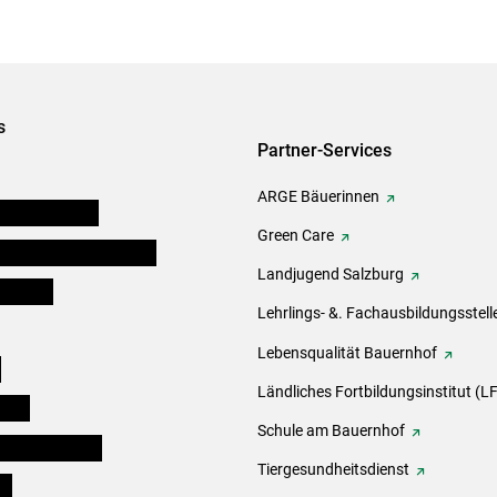
s
Partner-Services
ARGE Bäuerinnen
auernkammern
Green Care
erinnen und Mitarbeiter
Landjugend Salzburg
er Bauer
Lehrlings- &. Fachausbildungsstell
Lebensqualität Bauernhof
e
Ländliches Fortbildungsinstitut (LF
eigen
Schule am Bauernhof
ogisches Forum
Tiergesundheitsdienst
ds