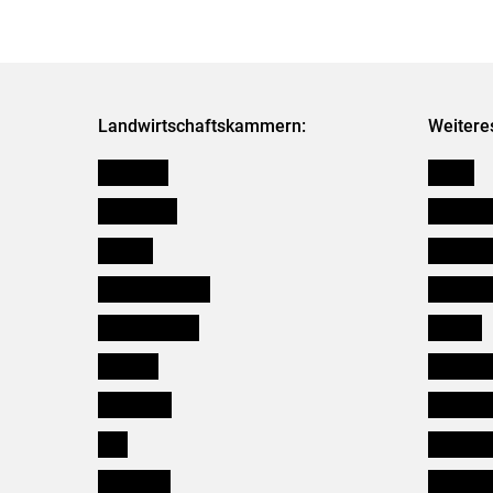
Landwirtschaftskammern:
Weitere
Österreich
Presse
Burgenland
Bezirksb
Kärnten
Mitarbeit
Niederösterreich
Salzburg
Oberösterreich
Karriere
Salzburg
Verbänd
Steiermark
Kleinanz
Tirol
Wildökol
Vorarlberg
Downloa