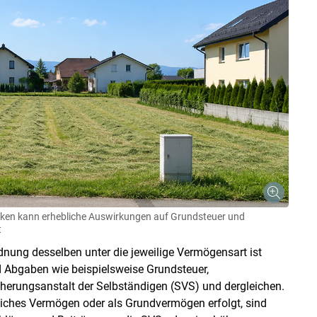
en kann erhebliche Auswirkungen auf Grundsteuer und
t
nung desselben unter die jeweilige Vermögensart ist
d Abgaben wie beispielsweise Grundsteuer,
cherungsanstalt der Selbständigen (SVS) und dergleichen.
liches Vermögen oder als Grundvermögen erfolgt, sind
Skip to main content