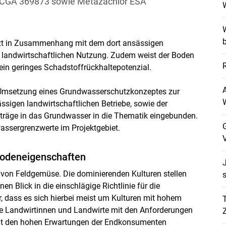
r CGA 369873 sowie Metazachlor ESA
W
b
tzt in Zusammenhang mit dem dort ansässigen
landwirtschaftlichen Nutzung. Zudem weist der Boden
ein geringes Schadstoffrückhaltepotenzial.
A
 Umsetzung eines Grundwasserschutzkonzeptes zur
ssigen landwirtschaftlichen Betriebe, sowie der
träge in das Grundwasser in die Thematik eingebunden.
G
wassergrenzwerte im Projektgebiet.
V
odeneigenschaften
J
 von Feldgemüse. Die dominierenden Kulturen stellen
s
n Blick in die einschlägige Richtlinie für die
, dass es sich hierbei meist um Kulturen mit hohem
T
die Landwirtinnen und Landwirte mit den Anforderungen
mit den hohen Erwartungen der Endkonsumenten