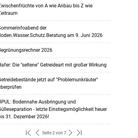
wischenfrüchte von A wie Anbau bis Z wie
Zeitraum
Sommerinfoabend der
Boden.Wasser.Schutz.Beratung am 9. Juni 2026
Begrünungsrechner 2026
afer: Die "seltene" Getreideart mit großer Wirkung
etreidebestände jetzt auf "Problemunkräuter"
überprüfen
ÖPUL: Bodennahe Ausbringung und
ülleseparation - letzte Einstiegsmöglichkeit heuer
bis 31. Dezember 2026!
Seite 2 von 7
zum
zurück
weiter
zum