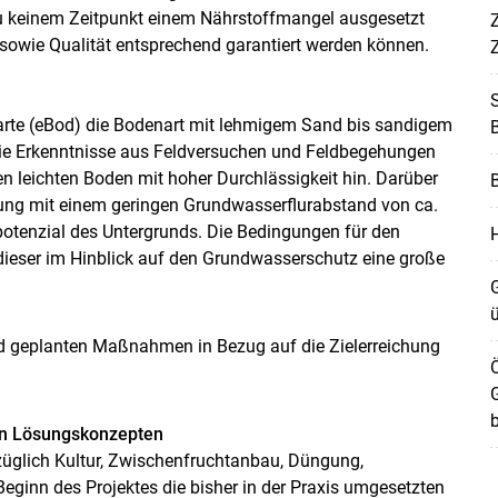
 zu keinem Zeitpunkt einem Nährstoffmangel ausgesetzt
Z
 sowie Qualität entsprechend garantiert werden können.
rte (eBod) die Bodenart mit lehmigem Sand bis sandigem
die Erkenntnisse aus Feldversuchen und Feldbegehungen
n leichten Boden mit hoher Durchlässigkeit hin. Darüber
dung mit einem geringen Grundwasserflurabstand von ca.
potenzial des Untergrunds. Die Bedingungen für den
H
dieser im Hinblick auf den Grundwasserschutz eine große
G
Skip to main content
d geplanten Maßnahmen in Bezug auf die Zielerreichung
G
von Lösungskonzepten
glich Kultur, Zwischenfruchtanbau, Düngung,
ginn des Projektes die bisher in der Praxis umgesetzten