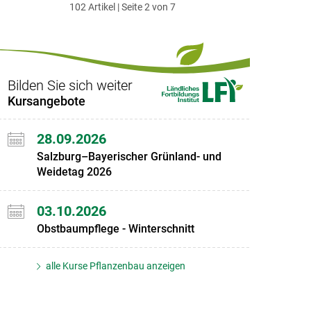
102 Artikel | Seite 2 von 7
ersten
zum
zum
letzten
Set
vorigen
nächsten
Set
Set
Set
Bilden Sie sich weiter
Kursangebote
28.09.2026
Salzburg–Bayerischer Grünland- und
Weidetag 2026
03.10.2026
Obstbaumpflege - Winterschnitt
alle Kurse Pflanzenbau anzeigen