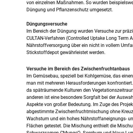
von einzelnen Maßnahmen. So wurden beispielswe
Düngung und Pflanzenschutz umgesetzt.
Düngungsversuche
Im Bereich der Düngung wurden Versuche zur präz
CULTAN-Verfahren (Controlled Uptake Long Term Am
Nährstoffversorgung über ein nicht in vollem Umfa
Stickstoffdepot gewährleistet werden.
Versuche im Bereich des Zwischenfruchtanbaus
Im Gemüsebau, speziell bei Kohlgemüse, das einen 
man mit mehreren Herausforderungen konfrontiert. 
da späträumende Kulturen den Vegetationszeitraum
anderen ist eine besondere Sorgfalt bei der Auswa
Aspekte von großer Bedeutung. Im Zuge des Projek
abgestimmte Zwischenfruchtmischung ohne Kreuzb
Wachstum und ein hohes Nährstoffaneignungs- und 
Flächen getestet. Die Mischung enthielt die Mischu
Schwarzsamen ("Mungo"), Sorghum und blaue Lupine