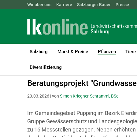
Landwirtschaftskammern:
Wir über uns
Karriere
Salzburger Bauer
ÖSTERREICH
BGLD
Presse
KTN
Salzburg
Markt & Preise
Pflanzen
Tiere
(current)1
LK Salzburg
Pflanzen
Boden-, Wasserschutz & Düngung
Diversifizierung
Beratungsprojekt "Grundwasse
23.03.2026 | von
Simon Kriegner-Schramml, BSc.
Im Gemeindegebiet Pupping im Bezirk Eferdin
Gruppe Gewässerschutz und Landesgeologie 
zu 16 Messstellen gezogen. Neben erhöhten