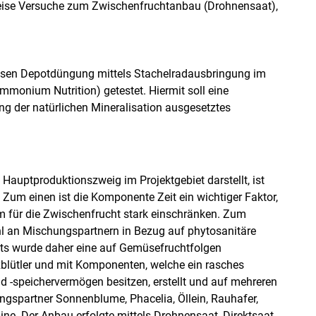
ise Versuche zum Zwischenfruchtanbau (Drohnensaat),
isen Depotdüngung mittels Stachelradausbringung im
monium Nutrition) getestet. Hiermit soll eine
ng der natürlichen Mineralisation ausgesetztes
Hauptproduktionszweig im Projektgebiet darstellt, ist
Zum einen ist die Komponente Zeit ein wichtiger Faktor,
 für die Zwischenfrucht stark einschränken. Zum
hl an Mischungspartnern in Bezug auf phytosanitäre
ts wurde daher eine auf Gemüsefruchtfolgen
lütler und mit Komponenten, welche ein rasches
-speichervermögen besitzen, erstellt und auf mehreren
ngspartner Sonnenblume, Phacelia, Öllein, Rauhafer,
. Der Anbau erfolgte mittels Drohnensaat, Direktsaat