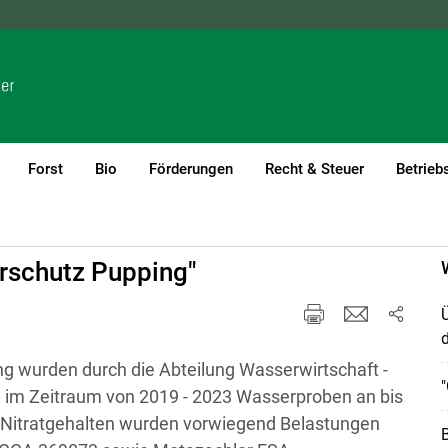
NÖ
OÖ
SBG
STMK
TIROL
VBG
WIEN
Forst
Bio
Förderungen
Recht & Steuer
Betrieb
rschutz Pupping"
Ü
g wurden durch die Abteilung Wasserwirtschaft -
"
im Zeitraum von 2019 - 2023 Wasserproben an bis
 Nitratgehalten wurden vorwiegend Belastungen
B