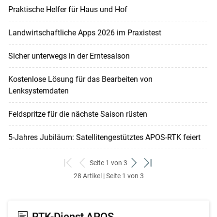
Praktische Helfer für Haus und Hof
Landwirtschaftliche Apps 2026 im Praxistest
Sicher unterwegs in der Erntesaison
Kostenlose Lösung für das Bearbeiten von
Lenksystemdaten
Feldspritze für die nächste Saison rüsten
5-Jahres Jubiläum: Satellitengestütztes APOS-RTK feiert
Seite 1 von 3
zum
zurück
weiter
zum
28 Artikel | Seite 1 von 3
ersten
zum
zum
letzten
Set
vorigen
nächsten
Set
Set
Set
RTK-Dienst APOS