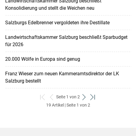
Landwirtschaftskammer Salzburg beschließt
Konsolidierung und stellt die Weichen neu
Salzburgs Edelbrenner vergoldeten ihre Destillate
Landwirtschaftskammer Salzburg beschließt Sparbudget
für 2026
20.000 Wölfe in Europa sind genug
Franz Wieser zum neuen Kammeramtsdirektor der LK
Salzburg bestellt
Seite 1 von 2
zum
zurück
weiter
zum
19 Artikel | Seite 1 von 2
ersten
zum
zum
letzten
Set
vorigen
nächsten
Set
Set
Set