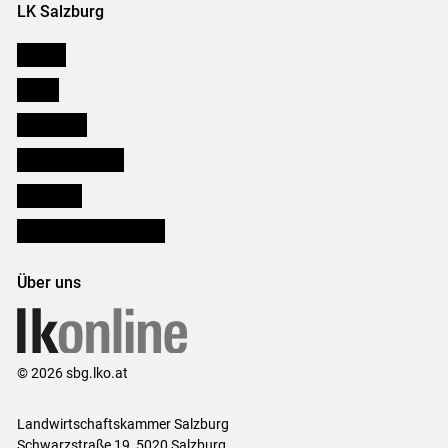
LK Salzburg
Karriere
Presse
Downloads
Salzburger Bauer
lk Planbau
Bezirksbauernkammern
Über uns
© 2026 sbg.lko.at
Landwirtschaftskammer Salzburg
Schwarzstraße 19, 5020 Salzburg