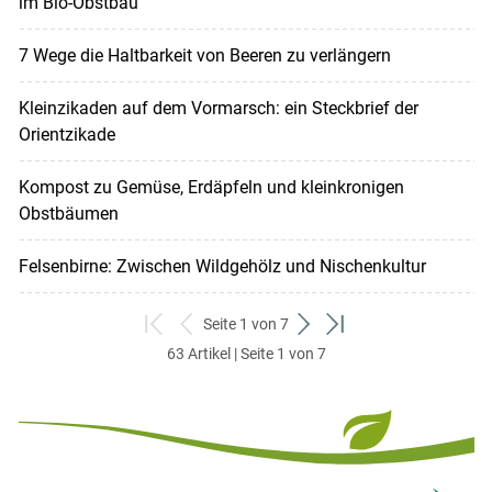
im Bio-Obstbau
7 Wege die Haltbarkeit von Beeren zu verlängern
Kleinzikaden auf dem Vormarsch: ein Steckbrief der
Orientzikade
Kompost zu Gemüse, Erdäpfeln und kleinkronigen
Obstbäumen
Felsenbirne: Zwischen Wildgehölz und Nischenkultur
Seite 1 von 7
zum
zurück
weiter
zum
63 Artikel | Seite 1 von 7
ersten
zum
zum
letzten
Set
vorigen
nächsten
Set
Set
Set