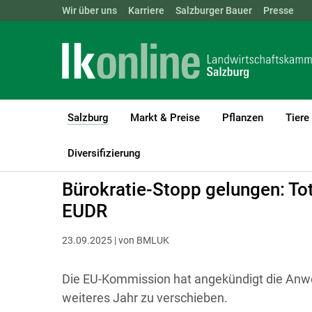
Landwirtschaftskammern:
Wir über uns
Karriere
Salzburger Bauer
ÖSTERREICH
BGLD
Presse
KTN
Salzburg
Markt & Preise
Pflanzen
Tiere
(current)1
LK Salzburg
Salzburg
Diversifizierung
Bürokratie-Stopp gelungen: To
EUDR
23.09.2025 | von BMLUK
Die EU-Kommission hat angekündigt die An
weiteres Jahr zu verschieben.