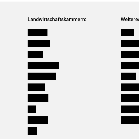
Landwirtschaftskammern:
Weitere
Österreich
Presse
Burgenland
Bezirksb
Kärnten
Mitarbeit
Niederösterreich
Salzburg
Oberösterreich
Karriere
Salzburg
Verbänd
Steiermark
Kleinanz
Tirol
Wildökol
Vorarlberg
Downloa
Wien