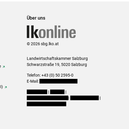
Über uns
© 2026 sbg.lko.at
Landwirtschaftskammer Salzburg
Schwarzstraße 19, 5020 Salzburg
e
Telefon: +43 (0) 50 2595-0
E-Mail:
office@lk-salzburg.at
I)
Impressum
|
Kontakt
|
Datenschutzerklärung
|
Barrierefreiheit
|
Cookie-Einstellungen