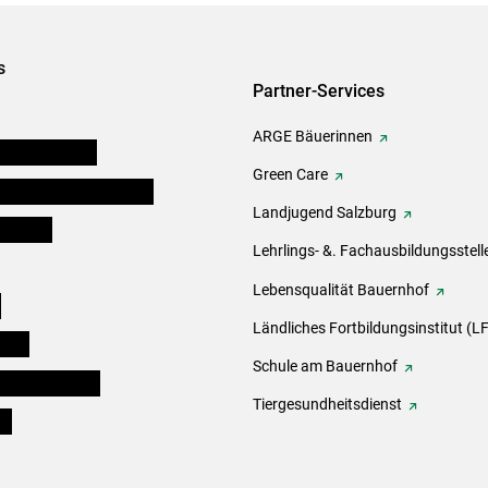
s
Partner-Services
ARGE Bäuerinnen
auernkammern
Green Care
erinnen und Mitarbeiter
Landjugend Salzburg
er Bauer
Lehrlings- &. Fachausbildungsstell
Lebensqualität Bauernhof
e
Ländliches Fortbildungsinstitut (LF
eigen
Schule am Bauernhof
ogisches Forum
Tiergesundheitsdienst
ds