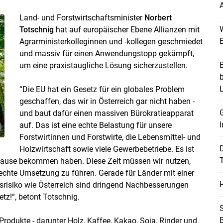
A
Land- und Forstwirtschaftsminister
Norbert
W
Totschnig
hat auf europäischer Ebene Allianzen mit
B
Agrarministerkolleginnen und -kollegen geschmiedet
Skip to main content
und massiv für einen Anwendungstopp gekämpft,
B
um eine praxistaugliche Lösung sicherzustellen.
“Die EU hat ein Gesetz für ein globales Problem
geschaffen, das wir in Österreich gar nicht haben -
G
und baut dafür einen massiven Bürokratieapparat
I
auf. Das ist eine echte Belastung für unsere
Forstwirtinnen und Forstwirte, die Lebensmittel- und
Holzwirtschaft sowie viele Gewerbebetriebe. Es ist
T
empause bekommen haben. Diese Zeit müssen wir nutzen,
echte Umsetzung zu führen. Gerade für Länder mit einer
H
risiko wie Österreich sind dringend Nachbesserungen
tz!“, betont Totschnig.
S
rodukte - darunter Holz, Kaffee, Kakao, Soja, Rinder und