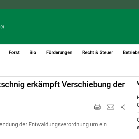
NÖ
OÖ
SBG
STMK
TIROL
VBG
WIEN
Forst
Bio
Förderungen
Recht & Steuer
Betrieb
tschnig erkämpft Verschiebung der
H
Ö
wendung der Entwaldungsverordnung um ein
e