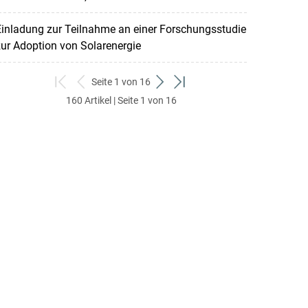
inladung zur Teilnahme an einer Forschungsstudie
ur Adoption von Solarenergie
Seite 1 von 16
zum
zurück
weiter
zum
160 Artikel | Seite 1 von 16
ersten
zum
zum
letzten
Set
vorigen
nächsten
Set
Set
Set