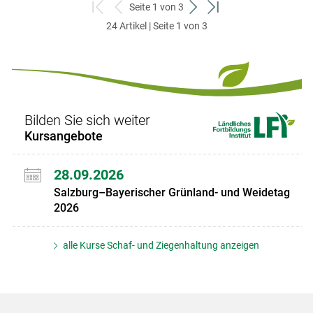
Seite 1 von 3
zum
zurück
weiter
zum
24 Artikel | Seite 1 von 3
ersten
zum
zum
letzten
Set
vorigen
nächsten
Set
Set
Set
Bilden Sie sich weiter
Kursangebote
28.09.2026
Salzburg–Bayerischer Grünland- und Weidetag
2026
alle Kurse Schaf- und Ziegenhaltung anzeigen