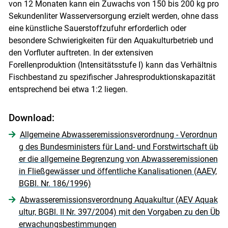
von 12 Monaten kann ein Zuwachs von 150 bis 200 kg pro
Sekundenliter Wasserversorgung erzielt werden, ohne dass
eine künstliche Sauerstoffzufuhr erforderlich oder
besondere Schwierigkeiten für den Aquakulturbetrieb und
den Vorfluter auftreten. In der extensiven
Forellenproduktion (Intensitätsstufe I) kann das Verhältnis
Fischbestand zu spezifischer Jahresproduktionskapazität
entsprechend bei etwa 1:2 liegen.
Download:
Allgemeine Abwasseremissionsverordnung - Verordnun
g des Bundesministers für Land- und Forstwirtschaft üb
er die allgemeine Begrenzung von Abwasseremissionen
in Fließgewässer und öffentliche Kanalisationen (AAEV,
BGBl. Nr. 186/1996)
Abwasseremissionsverordnung Aquakultur (AEV Aquak
ultur, BGBl. II Nr. 397/2004) mit den Vorgaben zu den Üb
erwachungsbestimmungen