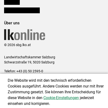
lk Planbau
Bezirksbauernkammern
Über uns
© 2026 sbg.lko.at
Landwirtschaftskammer Salzburg
Schwarzstraße 19, 5020 Salzburg
Telefon: +43 (0) 50 2595-0
E-Mail:
office@lk-salzburg.at
Die Website wird mit den technisch erforderlichen
Impressum
|
Kontakt
|
Datenschutzerklärung
|
Barrierefreiheit
|
Cookies ausgeführt. Andere Cookies werden nur mit Ihrer
Cookie-Einstellungen
Zustimmung gesetzt. Sie können Ihre Entscheidung für
diese Website in den
Cookie-Einstellungen
jederzeit
einsehen und korrigieren.