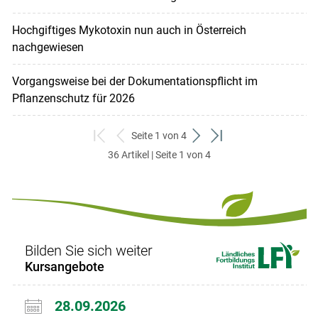
Hochgiftiges Mykotoxin nun auch in Österreich
nachgewiesen
Vorgangsweise bei der Dokumentationspflicht im
Pflanzenschutz für 2026
Seite 1 von 4
zum
zurück
weiter
zum
36 Artikel | Seite 1 von 4
ersten
zum
zum
letzten
Set
vorigen
nächsten
Set
Set
Set
Bilden Sie sich weiter
Kursangebote
28.09.2026