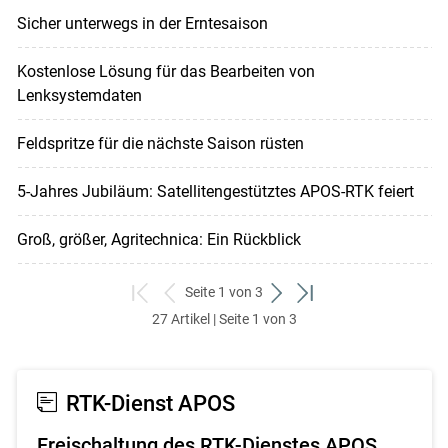
Sicher unterwegs in der Erntesaison
Kostenlose Lösung für das Bearbeiten von
Lenksystemdaten
Feldspritze für die nächste Saison rüsten
5-Jahres Jubiläum: Satellitengestütztes APOS-RTK feiert
Groß, größer, Agritechnica: Ein Rückblick
Seite 1 von 3
zum
zurück
weiter
zum
27 Artikel | Seite 1 von 3
ersten
zum
zum
letzten
Set
vorigen
nächsten
Set
Set
Set
RTK-Dienst APOS
Freischaltung des RTK-Dienstes APOS