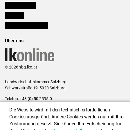
Salzburger Bauer
lk Planbau
Bezirksbauernkammern
Über uns
© 2026 sbg.lko.at
Landwirtschaftskammer Salzburg
Schwarzstraße 19, 5020 Salzburg
Telefon: +43 (0) 50 2595-0
E-Mail:
office@lk-salzburg.at
Die Website wird mit den technisch erforderlichen
Impressum
|
Kontakt
|
Datenschutzerklärung
|
Barrierefreiheit
|
Cookies ausgeführt. Andere Cookies werden nur mit Ihrer
Cookie-Einstellungen
Zustimmung gesetzt. Sie können Ihre Entscheidung für