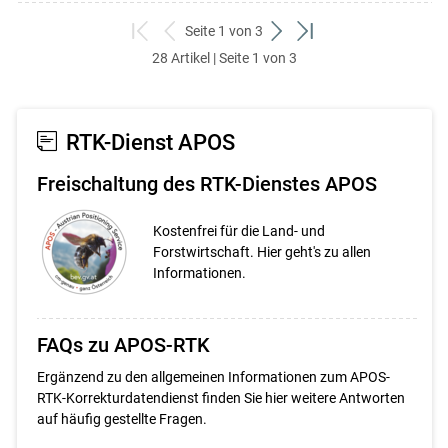
Seite 1 von 3
zum
zurück
weiter
zum
28 Artikel | Seite 1 von 3
ersten
zum
zum
letzten
Set
vorigen
nächsten
Set
Set
Set
RTK-Dienst APOS
Freischaltung des RTK-Dienstes APOS
Kostenfrei für die Land- und
Forstwirtschaft. Hier geht's zu allen
Informationen.
FAQs zu APOS-RTK
Ergänzend zu den allgemeinen Informationen zum APOS-
RTK-Korrekturdatendienst finden Sie hier weitere Antworten
auf häufig gestellte Fragen.