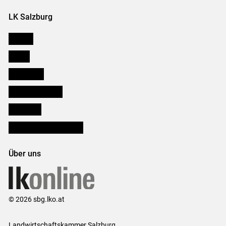
LK Salzburg
Karriere
Presse
Downloads
Salzburger Bauer
lk Planbau
Bezirksbauernkammern
Über uns
© 2026 sbg.lko.at
Landwirtschaftskammer Salzburg