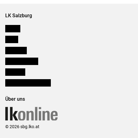
LK Salzburg
Karriere
Presse
Downloads
Salzburger Bauer
lk Planbau
Bezirksbauernkammern
Über uns
© 2026 sbg.lko.at