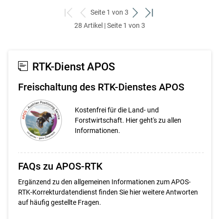
Seite 1 von 3
zum
zurück
weiter
zum
28 Artikel | Seite 1 von 3
ersten
zum
zum
letzten
Set
vorigen
nächsten
Set
Set
Set
RTK-Dienst APOS
Freischaltung des RTK-Dienstes APOS
Kostenfrei für die Land- und
Forstwirtschaft. Hier geht's zu allen
Informationen.
FAQs zu APOS-RTK
Ergänzend zu den allgemeinen Informationen zum APOS-
RTK-Korrekturdatendienst finden Sie hier weitere Antworten
auf häufig gestellte Fragen.