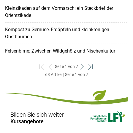
Kleinzikaden auf dem Vormarsch: ein Steckbrief der
Orientzikade
Kompost zu Gemüse, Erdäpfeln und kleinkronigen
Obstbäumen
Felsenbirne: Zwischen Wildgehölz und Nischenkultur
Seite 1 von 7
zum
zurück
weiter
zum
63 Artikel | Seite 1 von 7
ersten
zum
zum
letzten
Set
vorigen
nächsten
Set
Set
Set
Bilden Sie sich weiter
Kursangebote