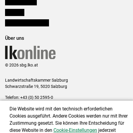
Salzburger Bauer
lk Planbau
Bezirksbauernkammern
Über uns
© 2026 sbg.lko.at
Landwirtschaftskammer Salzburg
Schwarzstraße 19, 5020 Salzburg
Telefon: +43 (0) 50 2595-0
E-Mail:
office@lk-salzburg.at
Die Website wird mit den technisch erforderlichen
Impressum
|
Kontakt
|
Datenschutzerklärung
|
Barrierefreiheit
|
Cookies ausgeführt. Andere Cookies werden nur mit Ihrer
Cookie-Einstellungen
Zustimmung gesetzt. Sie können Ihre Entscheidung für
diese Website in den
Cookie-Einstellungen
jederzeit