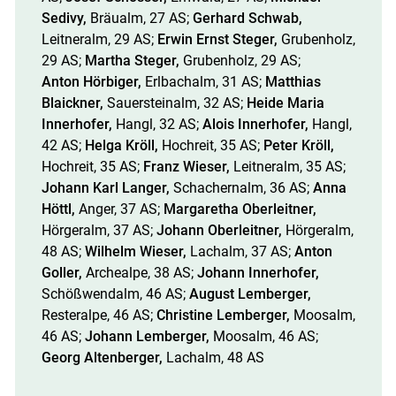
Sedivy,
Bräualm, 27 AS;
Gerhard Schwab,
Leitneralm, 29 AS;
Erwin Ernst Steger,
Grubenholz,
29 AS;
Martha Steger,
Grubenholz, 29 AS;
Anton
Hörbiger,
Erlbachalm, 31 AS;
Matthias
Blaickner,
Sauersteinalm, 32 AS;
Heide Maria
Innerhofer,
Hangl, 32 AS;
Alois Innerhofer,
Hangl,
42 AS;
Helga Kröll,
Hochreit, 35 AS;
Peter Kröll,
Hochreit, 35 AS;
Franz Wieser,
Leitneralm, 35 AS;
Johann Karl Langer,
Schachernalm, 36 AS;
Anna
Höttl,
Anger, 37 AS;
Margaretha Oberleitner,
Hörgeralm, 37 AS;
Johann Oberleitner,
Hörgeralm,
48 AS;
Wilhelm Wieser,
Lachalm, 37 AS;
Anton
Goller,
Archealpe, 38 AS;
Johann Innerhofer,
Schößwendalm, 46 AS;
August Lemberger,
Resteralpe, 46 AS;
Christine Lemberger,
Moosalm,
46 AS;
Johann Lemberger,
Moosalm, 46 AS;
Georg Altenberger,
Lachalm, 48 AS