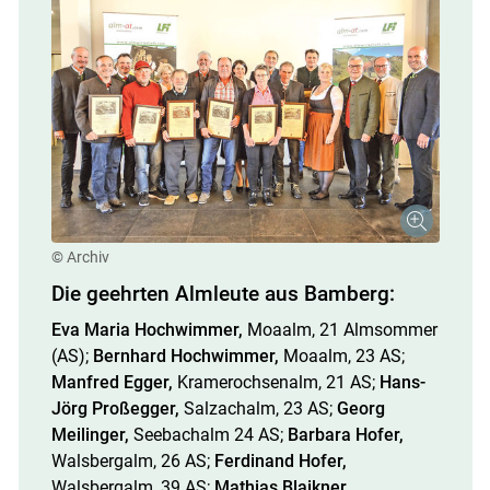
© Archiv
Die geehrten Almleute aus Bamberg:
Eva Maria Hochwimmer,
Moaalm, 21 Almsommer
(AS);
Bernhard Hochwimmer,
Moaalm, 23 AS;
Manfred Egger,
Kramer­ochsenalm, 21 AS;
Hans-
Jörg Proßegger,
Salzachalm, 23 AS;
Georg
Meilinger,
See­bachalm 24 AS;
Barbara Hofer,
Walsbergalm, 26 AS;
Ferdinand Hofer,
Walsbergalm, 39 AS;
Mathias Blaikner,