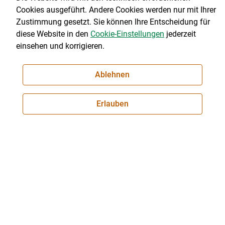
LK geht mit Landesgeldern sparsam um
Cookies ausgeführt. Andere Cookies werden nur mit Ihrer
Zustimmung gesetzt. Sie können Ihre Entscheidung für
Hohe Zustimmung für die Salzburger Milchlösung
diese Website in den
Cookie-Einstellungen
jederzeit
einsehen und korrigieren.
Seite 1 von 18
zum
zurück
weiter
zum
172 Artikel | Seite 1 von 18
Ablehnen
ersten
zum
zum
letzten
Set
vorigen
nächsten
Set
Set
Set
Erlauben
LK Salzburg
Karriere
Presse
Downloads
Salzburger Bauer
lk Planbau