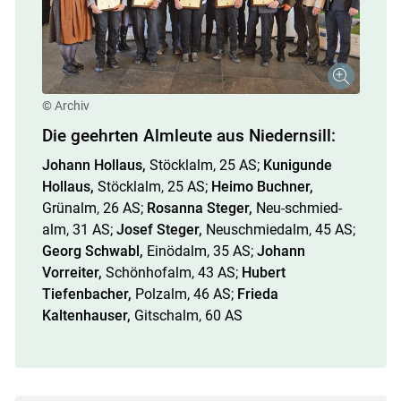
© Archiv
Die geehrten Almleute aus Niedernsill:
Johann Hollaus,
Stöcklalm, 25 AS;
Kunigunde
Hollaus,
Stöcklalm, 25 AS;
Heimo Buchner,
Grünalm, 26 AS;
Rosanna Steger,
Neu-schmied­
alm, 31 AS;
Josef Steger,
Neuschmied­alm, 45 AS;
Georg Schwabl,
Einödalm, 35 AS;
Johann
Vorreiter,
Schönhofalm, 43 AS;
Hubert
Tiefenbacher,
Polzalm, 46 AS;
Frieda
Kaltenhauser,
Gitschalm, 60 AS