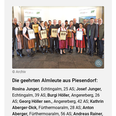
© Archiv
Die geehrten Almleute aus Piesendorf:
Rosina Junger,
Echtingalm, 25 AS;
Josef Junger,
Echtingalm, 39 AS;
Burgi Höller,
Angererberg, 26
AS;
Georg Höller sen.,
Angererberg, 42 AS;
Kathrin
Aberger-Dick,
Fürthermoar­alm, 28 AS;
Anton
Aberger,
Fürthermoaralm, 56 AS;
Andreas Rainer,