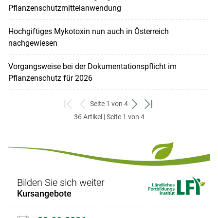
Pflanzenschutzmittelanwendung
Hochgiftiges Mykotoxin nun auch in Österreich
nachgewiesen
Vorgangsweise bei der Dokumentationspflicht im
Pflanzenschutz für 2026
Seite 1 von 4
zum
zurück
weiter
zum
36 Artikel | Seite 1 von 4
ersten
zum
zum
letzten
Set
vorigen
nächsten
Set
Set
Set
Bilden Sie sich weiter
Kursangebote