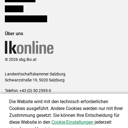
lk Planbau
Bezirksbauernkammern
Über uns
© 2026 sbg.lko.at
Landwirtschaftskammer Salzburg
Schwarzstraße 19, 5020 Salzburg
Telefon: +43 (0) 50 2595-0
E-Mail:
office@lk-salzburg.at
Die Website wird mit den technisch erforderlichen
Impressum
|
Kontakt
|
Datenschutzerklärung
|
Barrierefreiheit
|
Cookies ausgeführt. Andere Cookies werden nur mit Ihrer
Cookie-Einstellungen
Zustimmung gesetzt. Sie können Ihre Entscheidung für
diese Website in den
Cookie-Einstellungen
jederzeit