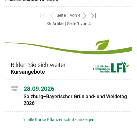
Seite 1 von 4
zum
zurück
weiter
zum
36 Artikel | Seite 1 von 4
ersten
zum
zum
letzten
Set
vorigen
nächsten
Set
Set
Set
Bilden Sie sich weiter
Kursangebote
28.09.2026
Salzburg–Bayerischer Grünland- und Weidetag
2026
alle Kurse Pflanzenschutz anzeigen