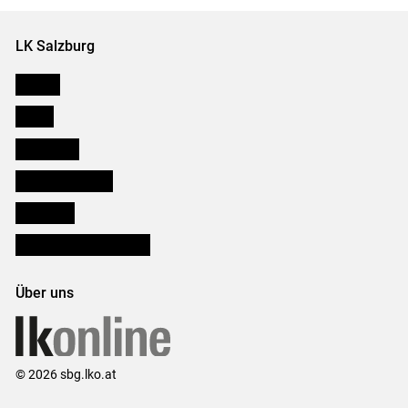
LK Salzburg
Karriere
Presse
Downloads
Salzburger Bauer
lk Planbau
Bezirksbauernkammern
Über uns
© 2026 sbg.lko.at