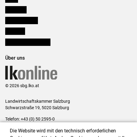
Downloads
Salzburger Bauer
lk Planbau
Bezirksbauernkammern
Über uns
© 2026 sbg.lko.at
Landwirtschaftskammer Salzburg
Schwarzstraße 19, 5020 Salzburg
Telefon: +43 (0) 50 2595-0
E-Mail:
office@lk-salzburg.at
Die Website wird mit den technisch erforderlichen
Impressum
|
Kontakt
|
Datenschutzerklärung
|
Barrierefreiheit
|