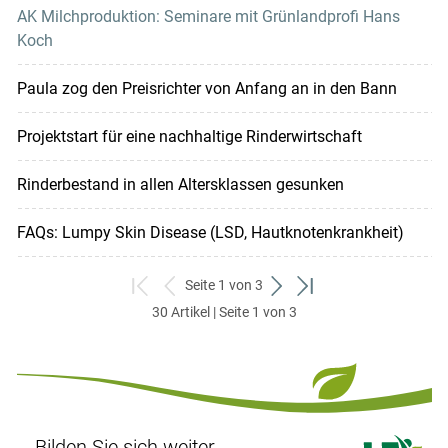
AK Milchproduktion: Seminare mit Grünlandprofi Hans
Koch
Paula zog den Preisrichter von Anfang an in den Bann
Projektstart für eine nachhaltige Rinderwirtschaft
Rinderbestand in allen Altersklassen gesunken
FAQs: Lumpy Skin Disease (LSD, Hautknotenkrankheit)
Seite 1 von 3
zum
zurück
weiter
zum
30 Artikel | Seite 1 von 3
ersten
zum
zum
letzten
Set
vorigen
nächsten
Set
Set
Set
Bilden Sie sich weiter