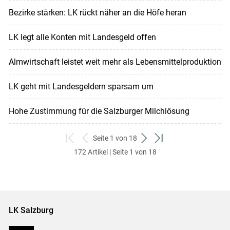
Bezirke stärken: LK rückt näher an die Höfe heran
LK legt alle Konten mit Landesgeld offen
Almwirtschaft leistet weit mehr als Lebensmittelproduktion
LK geht mit Landesgeldern sparsam um
Hohe Zustimmung für die Salzburger Milchlösung
Seite 1 von 18
zum
zurück
weiter
zum
172 Artikel | Seite 1 von 18
ersten
zum
zum
letzten
Set
vorigen
nächsten
Set
Set
Set
LK Salzburg