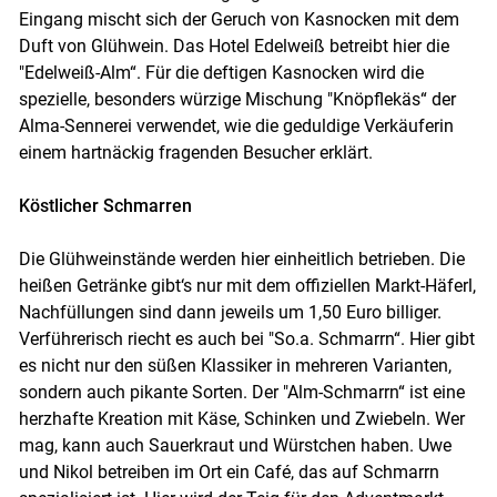
Eingang mischt sich der Geruch von Kasnocken mit dem
Duft von Glühwein. Das Hotel Edelweiß betreibt hier die
"Edelweiß-Alm“. Für die deftigen Kasnocken wird die
spezielle, besonders würzige Mischung "Knöpflekäs“ der
Alma-Sennerei verwendet, wie die geduldige Verkäuferin
Skip to main content
einem hartnäckig fragenden Besucher erklärt.
Köstlicher Schmarren
Die Glühweinstände werden hier einheitlich betrieben. Die
heißen Getränke gibt‘s nur mit dem offiziellen Markt-Häferl,
Nachfüllungen sind dann jeweils um 1,50 Euro billiger.
Verführerisch riecht es auch bei "So.a. Schmarrn“. Hier gibt
es nicht nur den süßen Klassiker in mehreren Varianten,
sondern auch pikante Sorten. Der "Alm-Schmarrn“ ist eine
herzhafte Kreation mit Käse, Schinken und Zwiebeln. Wer
mag, kann auch Sauerkraut und Würstchen haben. Uwe
und Nikol betreiben im Ort ein Café, das auf Schmarrn