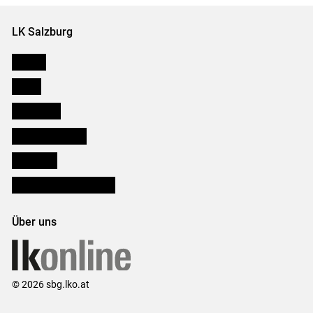
LK Salzburg
Karriere
Presse
Downloads
Salzburger Bauer
lk Planbau
Bezirksbauernkammern
Über uns
© 2026 sbg.lko.at