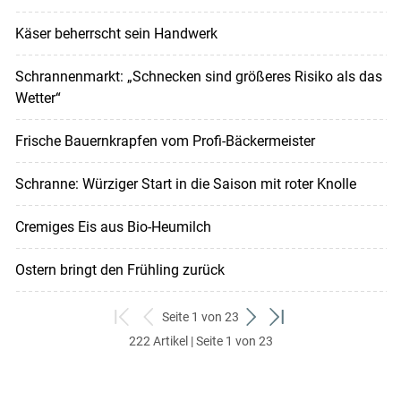
Käser beherrscht sein Handwerk
Schrannenmarkt: „Schnecken sind größeres Risiko als das
Wetter“
Frische Bauernkrapfen vom Profi-Bäckermeister
Schranne: Würziger Start in die Saison mit roter Knolle
Cremiges Eis aus Bio-Heumilch
Ostern bringt den Frühling zurück
Seite 1 von 23
zum
zurück
weiter
zum
222 Artikel | Seite 1 von 23
ersten
zum
zum
letzten
Set
vorigen
nächsten
Set
Set
Set