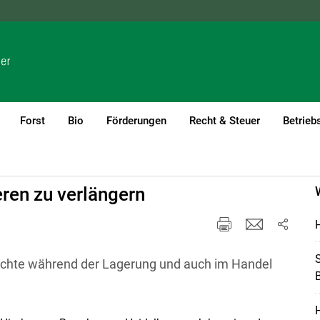
NÖ
OÖ
SBG
STMK
TIROL
VBG
WIEN
Forst
Bio
Förderungen
Recht & Steuer
Betrieb
ren zu verlängern
H
S
üchte während der Lagerung und auch im Handel
B
H