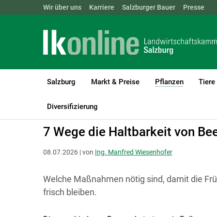
Landwirtschaftskammern:
Wir über uns
Karriere
Salzburger Bauer
ÖSTERREICH
BGLD
Presse
KTN
Salzburg
Markt & Preise
Pflanzen
Tiere
(current)1
LK Salzburg
Pflanzen
Obstbau
Diversifizierung
7 Wege die Haltbarkeit von Bee
08.07.2026 | von
Ing. Manfred Wiesenhofer
Welche Maßnahmen nötig sind, damit die Fr
frisch bleiben.