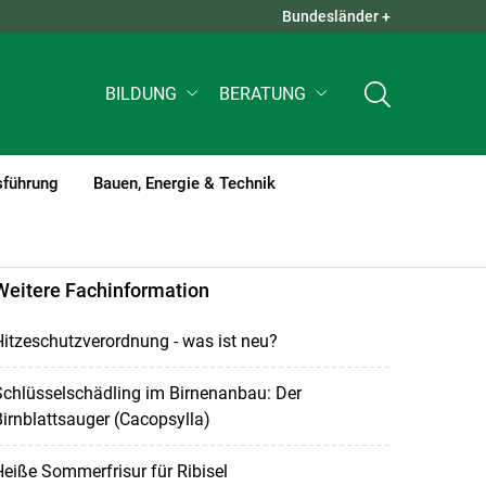
Bundesländer +
QUICK LINKS +
BILDUNG
BERATUNG
sführung
Bauen, Energie & Technik
Weitere Fachinformation
itzeschutzverordnung - was ist neu?
chlüsselschädling im Birnenanbau: Der
irnblattsauger (Cacopsylla)
eiße Sommerfrisur für Ribisel