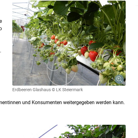
e
o
.
Skip to main content
n
Erdbeeren Glashaus
© LK Steiermark
sumentinnen und Konsumenten weitergegeben werden kann.