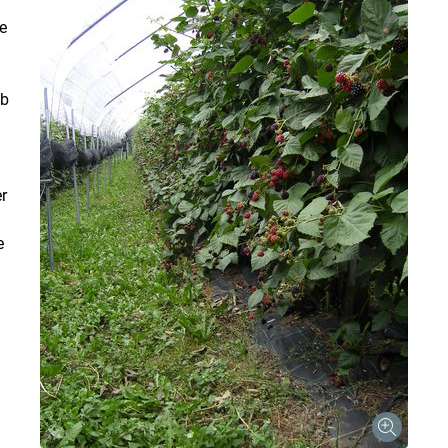
e
lb
r
e