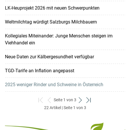
LK-Heuprojekt 2026 mit neuen Schwerpunkten
Weltmilchtag würdigt Salzburgs Milchbauern
Kollegiales Miteinander: Junge Menschen steigen im
Viehhandel ein
Neue Daten zur Kälbergesundheit verfügbar
TGD-Tarife an Inflation angepasst
2025 weniger Rinder und Schweine in Österreich
Seite 1 von 3
zum
zurück
weiter
zum
22 Artikel | Seite 1 von 3
ersten
zum
zum
letzten
Set
vorigen
nächsten
Set
Set
Set