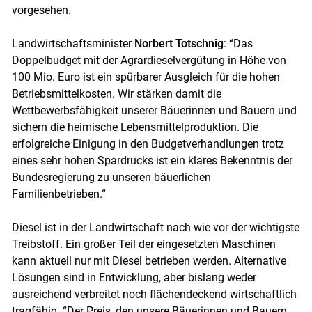
vorgesehen.
Skip to main content
Landwirtschaftsminister
Norbert Totschnig
: “Das
Doppelbudget mit der Agrardieselvergütung in Höhe von
100 Mio. Euro ist ein spürbarer Ausgleich für die hohen
Betriebsmittelkosten. Wir stärken damit die
Wettbewerbsfähigkeit unserer Bäuerinnen und Bauern und
sichern die heimische Lebensmittelproduktion. Die
erfolgreiche Einigung in den Budgetverhandlungen trotz
eines sehr hohen Spardrucks ist ein klares Bekenntnis der
Bundesregierung zu unseren bäuerlichen
Familienbetrieben.“
Diesel ist in der Landwirtschaft nach wie vor der wichtigste
Treibstoff. Ein großer Teil der eingesetzten Maschinen
kann aktuell nur mit Diesel betrieben werden. Alternative
Lösungen sind in Entwicklung, aber bislang weder
ausreichend verbreitet noch flächendeckend wirtschaftlich
tragfähig. “Der Preis, den unsere Bäuerinnen und Bauern