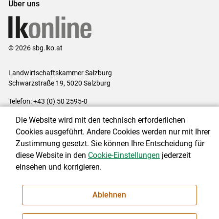
Über uns
© 2026 sbg.lko.at
Landwirtschaftskammer Salzburg
Schwarzstraße 19, 5020 Salzburg
Telefon: +43 (0) 50 2595-0
E-Mail:
office@lk-salzburg.at
Die Website wird mit den technisch erforderlichen
Impressum
|
Kontakt
|
Datenschutzerklärung
|
Barrierefreiheit
|
Cookies ausgeführt. Andere Cookies werden nur mit Ihrer
Cookie-Einstellungen
Zustimmung gesetzt. Sie können Ihre Entscheidung für
diese Website in den
Cookie-Einstellungen
jederzeit
einsehen und korrigieren.
NEWSLETTER
Ablehnen