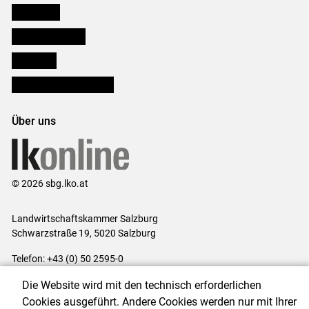
Downloads
Salzburger Bauer
lk Planbau
Bezirksbauernkammern
Über uns
© 2026 sbg.lko.at
Landwirtschaftskammer Salzburg
Schwarzstraße 19, 5020 Salzburg
Telefon: +43 (0) 50 2595-0
E-Mail:
office@lk-salzburg.at
Die Website wird mit den technisch erforderlichen
Impressum
|
Kontakt
|
Datenschutzerklärung
|
Barrierefreiheit
|
Cookies ausgeführt. Andere Cookies werden nur mit Ihrer