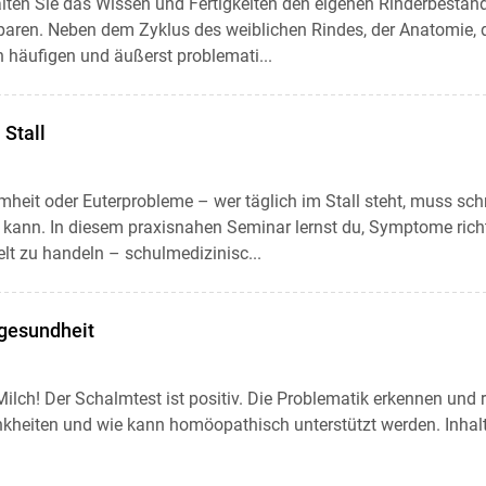
alten Sie das Wissen und Fertigkeiten den eigenen Rinderbest
paren. Neben dem Zyklus des weiblichen Rindes, der Anatomie
 häufigen und äußerst problemati...
 Stall
mheit oder Euterprobleme – wer täglich im Stall steht, muss sch
kann. In diesem praxisnahen Seminar lernst du, Symptome richt
lt zu handeln – schulmedizinisc...
gesundheit
Milch! Der Schalmtest ist positiv. Die Problematik erkennen und 
kheiten und wie kann homöopathisch unterstützt werden. Inhalt