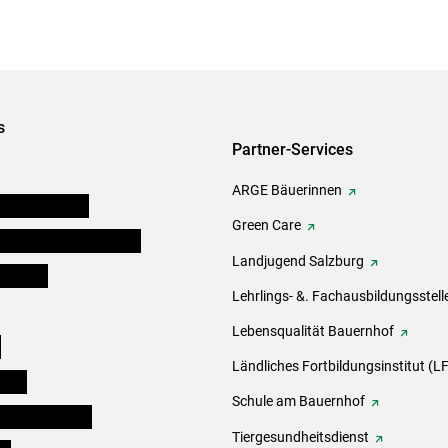
s
Partner-Services
ARGE Bäuerinnen
auernkammern
Green Care
erinnen und Mitarbeiter
Landjugend Salzburg
er Bauer
Lehrlings- &. Fachausbildungsstell
Lebensqualität Bauernhof
e
Ländliches Fortbildungsinstitut (LF
eigen
Schule am Bauernhof
ogisches Forum
Tiergesundheitsdienst