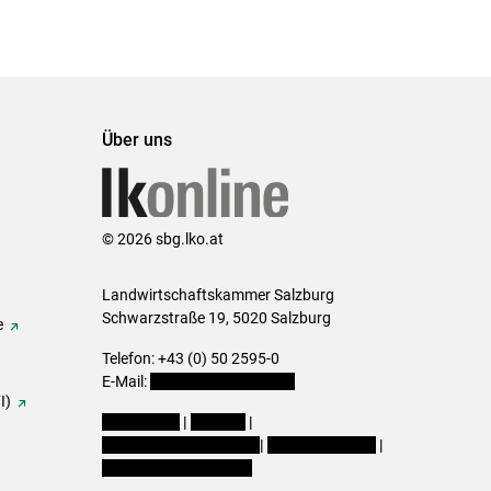
Über uns
© 2026 sbg.lko.at
Landwirtschaftskammer Salzburg
Schwarzstraße 19, 5020 Salzburg
e
Telefon: +43 (0) 50 2595-0
E-Mail:
office@lk-salzburg.at
I)
Impressum
|
Kontakt
|
Datenschutzerklärung
|
Barrierefreiheit
|
Cookie-Einstellungen