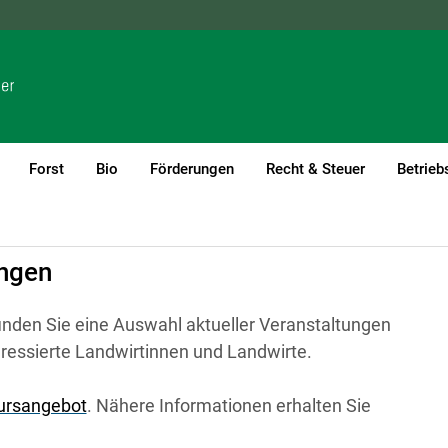
NÖ
OÖ
SBG
STMK
TIROL
VBG
WIEN
Forst
Bio
Förderungen
Recht & Steuer
Betrieb
ungen
inden Sie eine Auswahl aktueller Veranstaltungen
eressierte Landwirtinnen und Landwirte.
Kursangebot
. Nähere Informationen erhalten Sie