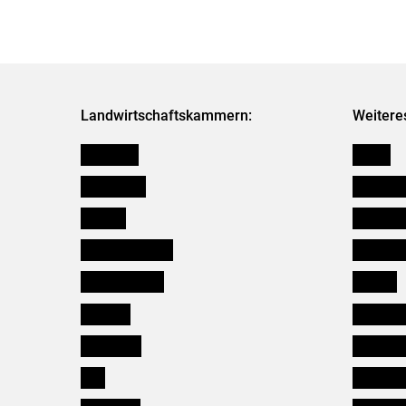
Landwirtschaftskammern:
Weitere
Österreich
Presse
Burgenland
Bezirksb
Kärnten
Mitarbeit
Niederösterreich
Salzburg
Oberösterreich
Karriere
Salzburg
Verbänd
Steiermark
Kleinanz
Tirol
Wildökol