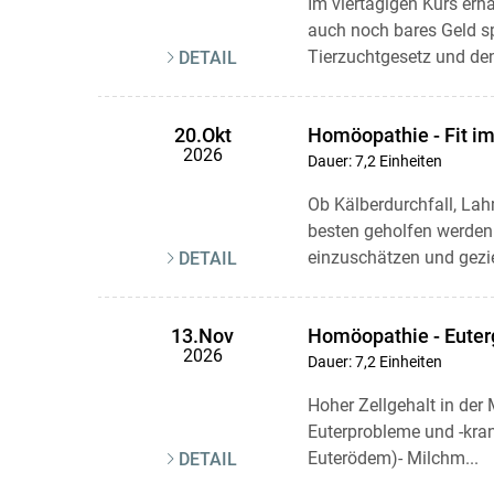
Im viertägigen Kurs erh
auch noch bares Geld s
Tierzuchtgesetz und den
DETAIL
Homöopathie - Fit im
20.Okt
2026
Dauer: 7,2 Einheiten
Ob Kälberdurchfall, Lah
besten geholfen werden 
einzuschätzen und gezie
DETAIL
Homöopathie - Euter
13.Nov
2026
Dauer: 7,2 Einheiten
Hoher Zellgehalt in der 
Euterprobleme und -kran
Euterödem)- Milchm...
DETAIL