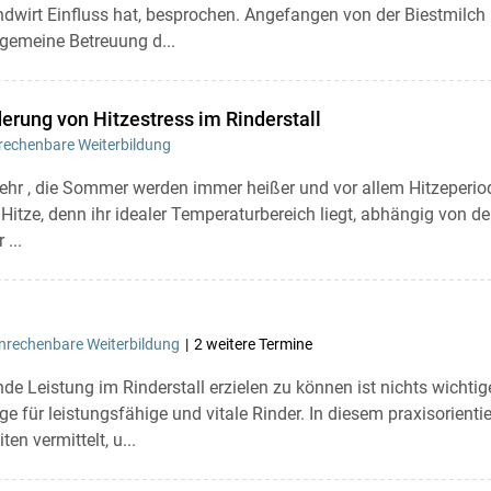
Skip to main content
andwirt Einfluss hat, besprochen. Angefangen von der Biestmilch
lgemeine Betreuung d...
erung von Hitzestress im Rinderstall
echenbare Weiterbildung
ehr , die Sommer werden immer heißer und vor allem Hitzeperio
tze, denn ihr idealer Temperaturbereich liegt, abhängig von der M
...
rechenbare Weiterbildung
2 weitere Termine
de Leistung im Rinderstall erzielen zu können ist nichts wichtig
ge für leistungsfähige und vitale Rinder. In diesem praxisorient
en vermittelt, u...