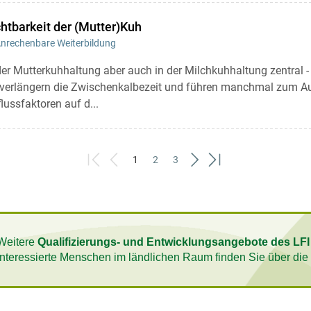
htbarkeit der (Mutter)Kuh
nrechenbare Weiterbildung
 der Mutterkuhhaltung aber auch in der Milchkuhhaltung zentral - j
 verlängern die Zwischenkalbezeit und führen manchmal zum Au
lussfaktoren auf d...
1
2
3
First
Previous
(current)
Next
Last
Weitere
Qualifizierungs- und Entwicklungsangebote des LFI
interessierte Menschen im ländlichen Raum finden Sie über di