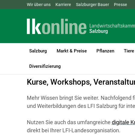
Landwirtschaftskammern:
Wir über uns
Karriere
Salzburger Bauer
ÖSTERREICH
BGLD
Presse
KTN
Salzburg
Markt & Preise
Pflanzen
Tiere
LK Salzburg
Bildung
Kurse, Workshops, Veranstaltungen
Diversifizierung
Kurse, Workshops, Veranstalt
Mehr Wissen bringt Sie weiter. Nachfolgend f
und Weiterbildungen des LFI Salzburg für int
Nutzen Sie auch das umfangreiche
digitale 
direkt bei Ihrer LFI-Landesorganisation.