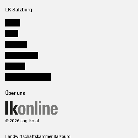
LK Salzburg
Karriere
Presse
Downloads
Salzburger Bauer
lk Planbau
Bezirksbauernkammern
Über uns
© 2026 sbg.lko.at
Landwirtschaftskammer Salzburg